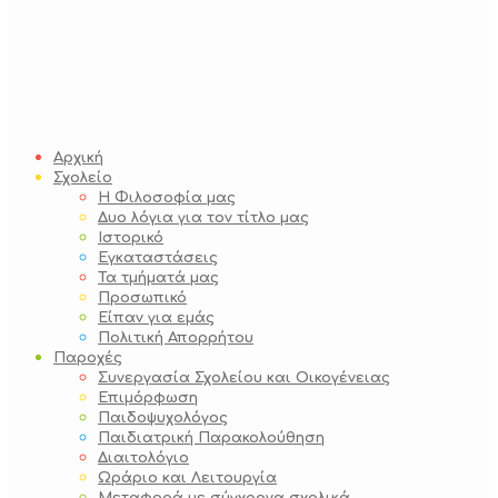
Αρχική
Σχολείο
Η Φιλοσοφία μας
Δυο λόγια για τον τίτλο μας
Ιστορικό
Εγκαταστάσεις
Τα τμήματά μας
Προσωπικό
Είπαν για εμάς
Πολιτική Απορρήτου
Παροχές
Συνεργασία Σχολείου και Οικογένειας
Επιμόρφωση
Παιδοψυχολόγος
Παιδιατρική Παρακολούθηση
Διαιτολόγιο
Ωράριο και Λειτουργία