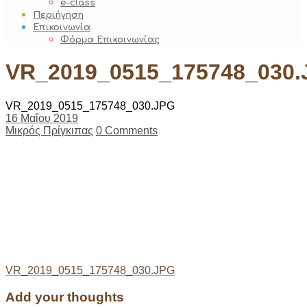
e-class
Περιήγηση
Επικοινωνία
Φόρμα Επικοινωνίας
VR_2019_0515_175748_030.
VR_2019_0515_175748_030.JPG
16 Μαΐου 2019
Μικρός Πρίγκιπας
0 Comments
Post
VR_2019_0515_175748_030.JPG
navigation
Add your thoughts