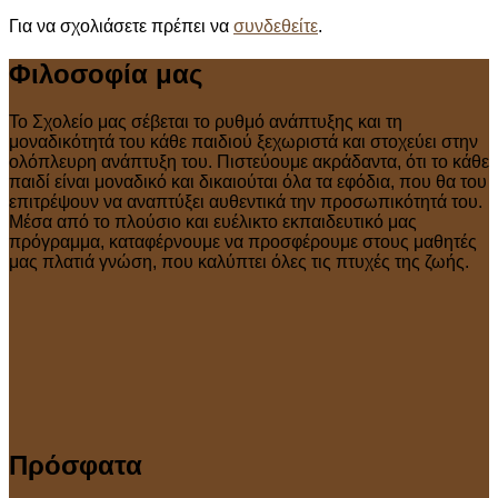
Για να σχολιάσετε πρέπει να
συνδεθείτε
.
Φιλοσοφία μας
Το Σχολείο μας σέβεται το ρυθμό ανάπτυξης και τη
μοναδικότητά του κάθε παιδιού ξεχωριστά και στοχεύει στην
ολόπλευρη ανάπτυξη του. Πιστεύουμε ακράδαντα, ότι το κάθε
παιδί είναι μοναδικό και δικαιούται όλα τα εφόδια, που θα του
επιτρέψουν να αναπτύξει αυθεντικά την προσωπικότητά του.
Μέσα από το πλούσιο και ευέλικτο εκπαιδευτικό μας
πρόγραμμα, καταφέρνουμε να προσφέρουμε στους μαθητές
μας πλατιά γνώση, που καλύπτει όλες τις πτυχές της ζωής.
Πρόσφατα