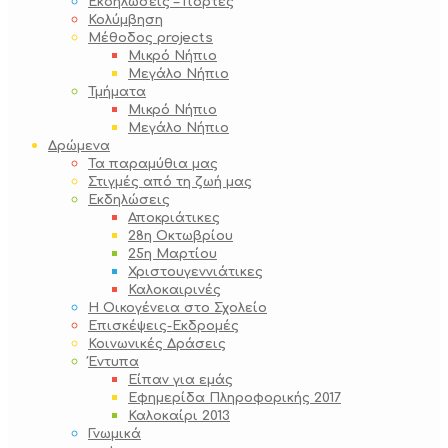
Εκδηλώσεις – Γιορτές
Κολύμβηση
Μέθοδος projects
Μικρό Νήπιο
Μεγάλο Νήπιο
Τμήματα
Μικρό Νήπιο
Μεγάλο Νήπιο
Δρώμενα
Τα παραμύθια μας
Στιγμές από τη ζωή μας
Εκδηλώσεις
Αποκριάτικες
28η Οκτωβρίου
25η Μαρτίου
Χριστουγεννιάτικες
Καλοκαιρινές
Η Οικογένεια στο Σχολείο
Επισκέψεις-Εκδρομές
Κοινωνικές Δράσεις
Έντυπα
Είπαν για εμάς
Εφημερίδα Πληροφορικής 2017
Καλοκαίρι 2013
Γνωμικά