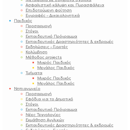
Μεταφορά με σύγχρονα σχολικά
Ασφαλιστική κάλυψη και Πυρασφάλεια
Επιδοτούμενη φοίτηση
Εγγραφές – Δικαιολογητικά
Παιδικός
Προσαρμογή
Στόχοι
Εκπαιδευτικό Πρόγραμμα
Εκπαιδευτικές Δραστηριότητες & εκδρομές
Εκδηλώσεις – Γιορτές
Κολύμβηση
Μέθοδος projects
Μικρός Παιδικός
Μεγάλος Παιδικός
Τμήματα
Μικρός Παιδικός
Μεγάλος Παιδικός
Νηπιαγωγείο
Προσαρμογή
Εφόδια για το Δημοτικό
Στόχοι
Εκπαιδευτικό Πρόγραμμα
Νέες Τεχνολογίες
Εκμάθηση Αγγλικών
Εκπαιδευτικές Δραστηριότητες & εκδρομές