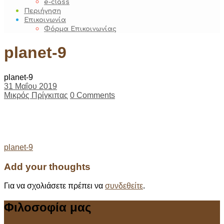
e-class
Περιήγηση
Επικοινωνία
Φόρμα Επικοινωνίας
planet-9
planet-9
31 Μαΐου 2019
Μικρός Πρίγκιπας
0 Comments
Post
planet-9
navigation
Add your thoughts
Για να σχολιάσετε πρέπει να
συνδεθείτε
.
Φιλοσοφία μας