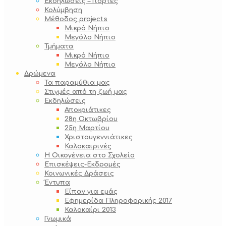
Εκδηλώσεις – Γιορτές
Κολύμβηση
Μέθοδος projects
Μικρό Νήπιο
Μεγάλο Νήπιο
Τμήματα
Μικρό Νήπιο
Μεγάλο Νήπιο
Δρώμενα
Τα παραμύθια μας
Στιγμές από τη ζωή μας
Εκδηλώσεις
Αποκριάτικες
28η Οκτωβρίου
25η Μαρτίου
Χριστουγεννιάτικες
Καλοκαιρινές
Η Οικογένεια στο Σχολείο
Επισκέψεις-Εκδρομές
Κοινωνικές Δράσεις
Έντυπα
Είπαν για εμάς
Εφημερίδα Πληροφορικής 2017
Καλοκαίρι 2013
Γνωμικά