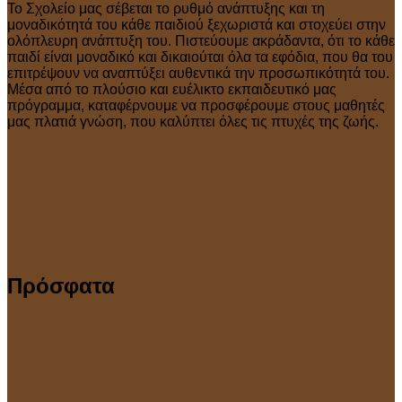
Το Σχολείο μας σέβεται το ρυθμό ανάπτυξης και τη
μοναδικότητά του κάθε παιδιού ξεχωριστά και στοχεύει στην
ολόπλευρη ανάπτυξη του. Πιστεύουμε ακράδαντα, ότι το κάθε
παιδί είναι μοναδικό και δικαιούται όλα τα εφόδια, που θα του
επιτρέψουν να αναπτύξει αυθεντικά την προσωπικότητά του.
Μέσα από το πλούσιο και ευέλικτο εκπαιδευτικό μας
πρόγραμμα, καταφέρνουμε να προσφέρουμε στους μαθητές
μας πλατιά γνώση, που καλύπτει όλες τις πτυχές της ζωής.
Πρόσφατα