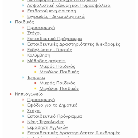
Μεταφορά με σύγχρονα σχολικά
Ασφαλιστική κάλυψη και Πυρασφάλεια
Επιδοτούμενη φοίτηση
Εγγραφές – Δικαιολογητικά
Παιδικός
Προσαρμογή
Στόχοι
Εκπαιδευτικό Πρόγραμμα
Εκπαιδευτικές Δραστηριότητες & εκδρομές
Εκδηλώσεις – Γιορτές
Κολύμβηση
Μέθοδος projects
Μικρός Παιδικός
Μεγάλος Παιδικός
Τμήματα
Μικρός Παιδικός
Μεγάλος Παιδικός
Νηπιαγωγείο
Προσαρμογή
Εφόδια για το Δημοτικό
Στόχοι
Εκπαιδευτικό Πρόγραμμα
Νέες Τεχνολογίες
Εκμάθηση Αγγλικών
Εκπαιδευτικές Δραστηριότητες & εκδρομές