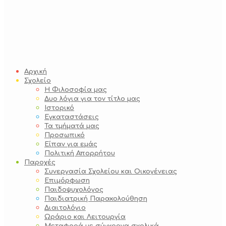
Αρχική
Σχολείο
Η Φιλοσοφία μας
Δυο λόγια για τον τίτλο μας
Ιστορικό
Εγκαταστάσεις
Τα τμήματά μας
Προσωπικό
Είπαν για εμάς
Πολιτική Απορρήτου
Παροχές
Συνεργασία Σχολείου και Οικογένειας
Επιμόρφωση
Παιδοψυχολόγος
Παιδιατρική Παρακολούθηση
Διαιτολόγιο
Ωράριο και Λειτουργία