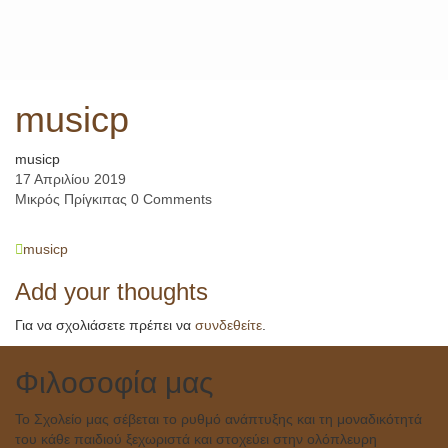
Skip
to
content
musicp
musicp
17 Απριλίου 2019
Μικρός Πρίγκιπας
0 Comments
Post
musicp
navigation
Add your thoughts
Για να σχολιάσετε πρέπει να
συνδεθείτε
.
Φιλοσοφία μας
Το Σχολείο μας σέβεται το ρυθμό ανάπτυξης και τη μοναδικότητά
του κάθε παιδιού ξεχωριστά και στοχεύει στην ολόπλευρη