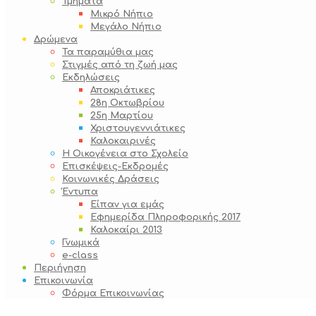
Τμήματα
Μικρό Νήπιο
Μεγάλο Νήπιο
Δρώμενα
Τα παραμύθια μας
Στιγμές από τη ζωή μας
Εκδηλώσεις
Αποκριάτικες
28η Οκτωβρίου
25η Μαρτίου
Χριστουγεννιάτικες
Καλοκαιρινές
Η Οικογένεια στο Σχολείο
Επισκέψεις-Εκδρομές
Κοινωνικές Δράσεις
Έντυπα
Είπαν για εμάς
Εφημερίδα Πληροφορικής 2017
Καλοκαίρι 2013
Γνωμικά
e-class
Περιήγηση
Επικοινωνία
Φόρμα Επικοινωνίας