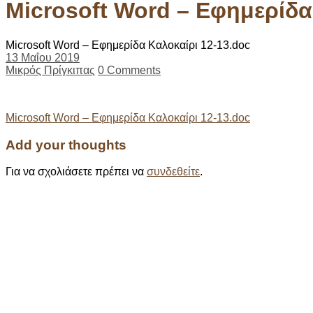
Microsoft Word – Εφημερίδα
Microsoft Word – Εφημερίδα Καλοκαίρι 12-13.doc
13 Μαΐου 2019
Μικρός Πρίγκιπας
0 Comments
Post
Microsoft Word – Εφημερίδα Καλοκαίρι 12-13.doc
navigation
Add your thoughts
Για να σχολιάσετε πρέπει να
συνδεθείτε
.