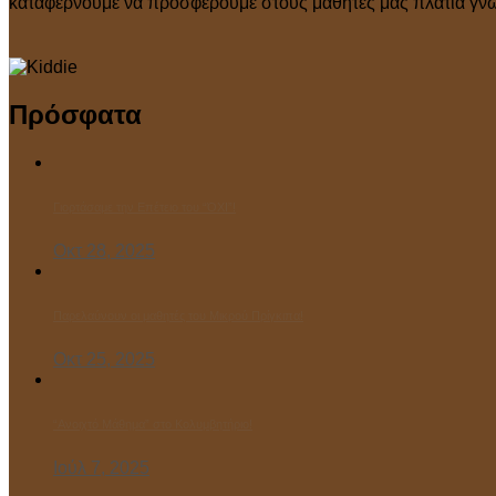
καταφέρνουμε να προσφέρουμε στους μαθητές μας πλατιά γνώσ
Πρόσφατα
Γιορτάσαμε την Επέτειο του “ΌΧΙ”!
Οκτ 28, 2025
Παρελαύνουν οι μαθητές του Μικρού Πρίγκιπα!
Οκτ 25, 2025
“Ανοιχτό Μάθημα” στο Κολυμβητήριο!
Ιούλ 7, 2025