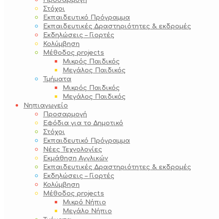
Προσαρμογή
Στόχοι
Εκπαιδευτικό Πρόγραμμα
Εκπαιδευτικές Δραστηριότητες & εκδρομές
Εκδηλώσεις – Γιορτές
Κολύμβηση
Μέθοδος projects
Μικρός Παιδικός
Μεγάλος Παιδικός
Τμήματα
Μικρός Παιδικός
Μεγάλος Παιδικός
Νηπιαγωγείο
Προσαρμογή
Εφόδια για το Δημοτικό
Στόχοι
Εκπαιδευτικό Πρόγραμμα
Νέες Τεχνολογίες
Εκμάθηση Αγγλικών
Εκπαιδευτικές Δραστηριότητες & εκδρομές
Εκδηλώσεις – Γιορτές
Κολύμβηση
Μέθοδος projects
Μικρό Νήπιο
Μεγάλο Νήπιο