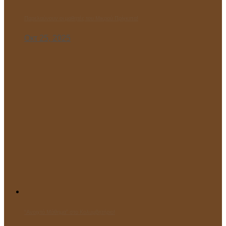
Παρελαύνουν οι μαθητές του Μικρού Πρίγκιπα!
Οκτ 25, 2025
“Ανοιχτό Μάθημα” στο Κολυμβητήριο!