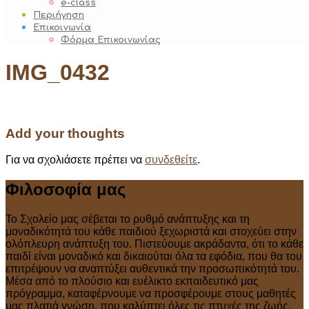
e-class
Περιήγηση
Επικοινωνία
Φόρμα Επικοινωνίας
IMG_0432
Add your thoughts
Για να σχολιάσετε πρέπει να
συνδεθείτε
.
Φιλοσοφία μας
Το Σχολείο μας σέβεται το ρυθμό ανάπτυξης και τη
μοναδικότητά του κάθε παιδιού ξεχωριστά και στοχεύει στην
ολόπλευρη ανάπτυξη του. Πιστεύουμε ακράδαντα, ότι το κάθε
παιδί είναι μοναδικό και δικαιούται όλα τα εφόδια, που θα του
επιτρέψουν να αναπτύξει αυθεντικά την προσωπικότητά του.
Μέσα από το πλούσιο και ευέλικτο εκπαιδευτικό μας
πρόγραμμα, καταφέρνουμε να προσφέρουμε στους μαθητές
μας πλατιά γνώση, που καλύπτει όλες τις πτυχές της ζωής.