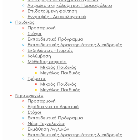
Μεταφορά με σύγχρονα σχολικά
Ασφαλιστική κάλυψη και Πυρασφάλεια
Επιδοτούμενη φοίτηση
Εγγραφές – Δικαιολογητικά
Παιδικός
Προσαρμογή
Στόχοι
Εκπαιδευτικό Πρόγραμμα
Εκπαιδευτικές Δραστηριότητες & εκδρομές
Εκδηλώσεις – Γιορτές
Κολύμβηση
Μέθοδος projects
Μικρός Παιδικός
Μεγάλος Παιδικός
Τμήματα
Μικρός Παιδικός
Μεγάλος Παιδικός
Νηπιαγωγείο
Προσαρμογή
Εφόδια για το Δημοτικό
Στόχοι
Εκπαιδευτικό Πρόγραμμα
Νέες Τεχνολογίες
Εκμάθηση Αγγλικών
Εκπαιδευτικές Δραστηριότητες & εκδρομές