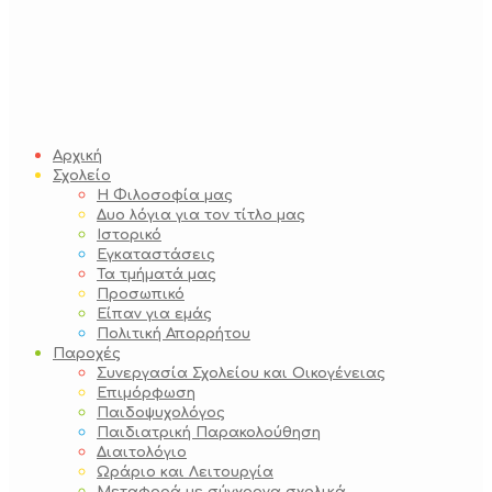
Αρχική
Σχολείο
Η Φιλοσοφία μας
Δυο λόγια για τον τίτλο μας
Ιστορικό
Εγκαταστάσεις
Τα τμήματά μας
Προσωπικό
Είπαν για εμάς
Πολιτική Απορρήτου
Παροχές
Συνεργασία Σχολείου και Οικογένειας
Επιμόρφωση
Παιδοψυχολόγος
Παιδιατρική Παρακολούθηση
Διαιτολόγιο
Ωράριο και Λειτουργία