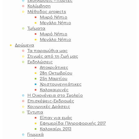
Εκδηλώσεις – Γιορτές
Κολύμβηση
Μέθοδος projects
Μικρό Νήπιο
Μεγάλο Νήπιο
Τμήματα
Μικρό Νήπιο
Μεγάλο Νήπιο
Δρώμενα
Τα παραμύθια μας
Στιγμές από τη ζωή μας
Εκδηλώσεις
Αποκριάτικες
28η Οκτωβρίου
25η Μαρτίου
Χριστουγεννιάτικες
Καλοκαιρινές
Η Οικογένεια στο Σχολείο
Επισκέψεις-Εκδρομές
Κοινωνικές Δράσεις
Έντυπα
Είπαν για εμάς
Εφημερίδα Πληροφορικής 2017
Καλοκαίρι 2013
Γνωμικά