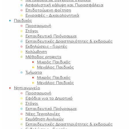
Μεταφορά με σύγχρονα σχολικά
Ασφαλιστική κάλυψη και Πυρασφάλεια
Επιδοτούμενη φοίτηση
Εγγραφές – Δικαιολογητικά
Παιδικός
Προσαρμογή
Στόχοι
Εκπαιδευτικό Πρόγραμμα
Εκπαιδευτικές Δραστηριότητες & εκδρομές
Εκδηλώσεις – Γιορτές
Κολύμβηση
Μέθοδος projects
Μικρός Παιδικός
Μεγάλος Παιδικός
Τμήματα
Μικρός Παιδικός
Μεγάλος Παιδικός
Νηπιαγωγείο
Προσαρμογή
Εφόδια για το Δημοτικό
Στόχοι
Εκπαιδευτικό Πρόγραμμα
Νέες Τεχνολογίες
Εκμάθηση Αγγλικών
Εκπαιδευτικές Δραστηριότητες & εκδρομές