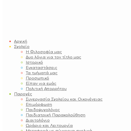
Αρχική
Σχολείο
Η Φιλοσοφία μας
Δυο λόγια για τον τίτλο μας
Ιστορικό
Εγκαταστάσεις
Τα τμήματά μας
Προσωπικό
Είπαν για εμάς
Πολιτική Απορρήτου
Παροχές
Συνεργασία Σχολείου και Οικογένειας
Επιμόρφωση
Παιδοψυχολόγος
Παιδιατρική Παρακολούθηση
Διαιτολόγιο
Ωράριο και Λειτουργία