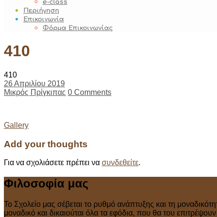
e-class
Περιήγηση
Επικοινωνία
Φόρμα Επικοινωνίας
410
410
26 Απριλίου 2019
Μικρός Πρίγκιπας
0 Comments
Post
Gallery
navigation
Add your thoughts
Για να σχολιάσετε πρέπει να
συνδεθείτε
.
Φιλοσοφία μας
Το Σχολείο μας σέβεται το ρυθμό ανάπτυξης και τη μοναδικότη
μοναδικό και δικαιούται όλα τα εφόδια, που θα του επιτρέψου