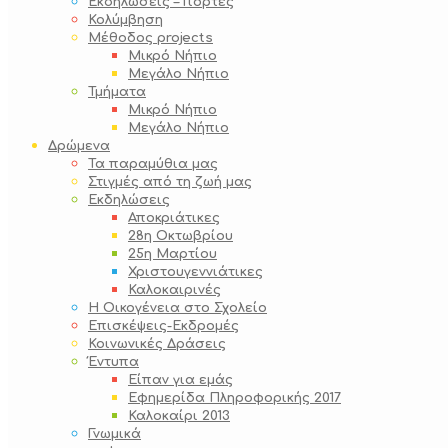
Εκδηλώσεις – Γιορτές
Κολύμβηση
Μέθοδος projects
Μικρό Νήπιο
Μεγάλο Νήπιο
Τμήματα
Μικρό Νήπιο
Μεγάλο Νήπιο
Δρώμενα
Τα παραμύθια μας
Στιγμές από τη ζωή μας
Εκδηλώσεις
Αποκριάτικες
28η Οκτωβρίου
25η Μαρτίου
Χριστουγεννιάτικες
Καλοκαιρινές
Η Οικογένεια στο Σχολείο
Επισκέψεις-Εκδρομές
Κοινωνικές Δράσεις
Έντυπα
Είπαν για εμάς
Εφημερίδα Πληροφορικής 2017
Καλοκαίρι 2013
Γνωμικά