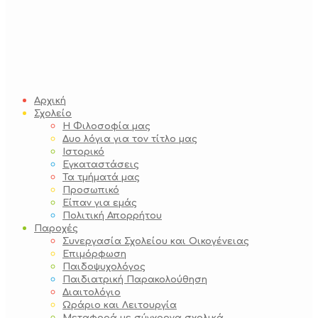
Αρχική
Σχολείο
Η Φιλοσοφία μας
Δυο λόγια για τον τίτλο μας
Ιστορικό
Εγκαταστάσεις
Τα τμήματά μας
Προσωπικό
Είπαν για εμάς
Πολιτική Απορρήτου
Παροχές
Συνεργασία Σχολείου και Οικογένειας
Επιμόρφωση
Παιδοψυχολόγος
Παιδιατρική Παρακολούθηση
Διαιτολόγιο
Ωράριο και Λειτουργία