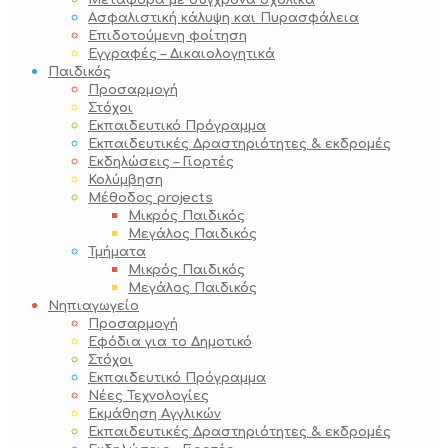
Μεταφορά με σύγχρονα σχολικά
Ασφαλιστική κάλυψη και Πυρασφάλεια
Επιδοτούμενη φοίτηση
Εγγραφές – Δικαιολογητικά
Παιδικός
Προσαρμογή
Στόχοι
Εκπαιδευτικό Πρόγραμμα
Εκπαιδευτικές Δραστηριότητες & εκδρομές
Εκδηλώσεις – Γιορτές
Κολύμβηση
Μέθοδος projects
Μικρός Παιδικός
Μεγάλος Παιδικός
Τμήματα
Μικρός Παιδικός
Μεγάλος Παιδικός
Νηπιαγωγείο
Προσαρμογή
Εφόδια για το Δημοτικό
Στόχοι
Εκπαιδευτικό Πρόγραμμα
Νέες Τεχνολογίες
Εκμάθηση Αγγλικών
Εκπαιδευτικές Δραστηριότητες & εκδρομές