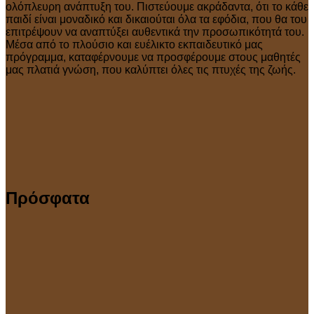
ολόπλευρη ανάπτυξη του. Πιστεύουμε ακράδαντα, ότι το κάθε
παιδί είναι μοναδικό και δικαιούται όλα τα εφόδια, που θα του
επιτρέψουν να αναπτύξει αυθεντικά την προσωπικότητά του.
Μέσα από το πλούσιο και ευέλικτο εκπαιδευτικό μας
πρόγραμμα, καταφέρνουμε να προσφέρουμε στους μαθητές
μας πλατιά γνώση, που καλύπτει όλες τις πτυχές της ζωής.
Πρόσφατα