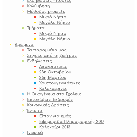
Εκδηλώσεις – Γιορτές
Κολύμβηση
Μέθοδος projects
Μικρό Νήπιο
Μεγάλο Νήπιο
Τμήματα
Μικρό Νήπιο
Μεγάλο Νήπιο
Δρώμενα
Τα παραμύθια μας
Στιγμές από τη ζωή μας
Εκδηλώσεις
Αποκριάτικες
28η Οκτωβρίου
25η Μαρτίου
Χριστουγεννιάτικες
Καλοκαιρινές
Η Οικογένεια στο Σχολείο
Επισκέψεις-Εκδρομές
Κοινωνικές Δράσεις
Έντυπα
Είπαν για εμάς
Εφημερίδα Πληροφορικής 2017
Καλοκαίρι 2013
Γνωμικά