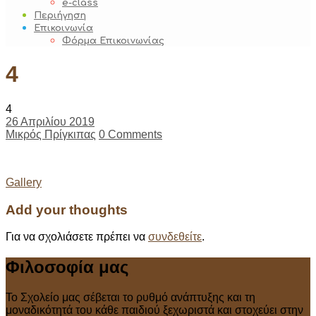
e-class
Περιήγηση
Επικοινωνία
Φόρμα Επικοινωνίας
4
4
26 Απριλίου 2019
Μικρός Πρίγκιπας
0 Comments
Post
Gallery
navigation
Add your thoughts
Για να σχολιάσετε πρέπει να
συνδεθείτε
.
Φιλοσοφία μας
Το Σχολείο μας σέβεται το ρυθμό ανάπτυξης και τη
μοναδικότητά του κάθε παιδιού ξεχωριστά και στοχεύει στην