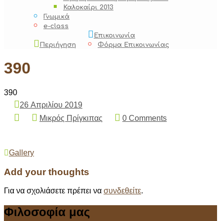
Καλοκαίρι 2013
Γνωμικά
e-class
Επικοινωνία
Περιήγηση
Φόρμα Επικοινωνίας
390
390
26 Απριλίου 2019
Μικρός Πρίγκιπας
0 Comments
Post
Gallery
navigation
Add your thoughts
Για να σχολιάσετε πρέπει να
συνδεθείτε
.
Φιλοσοφία μας