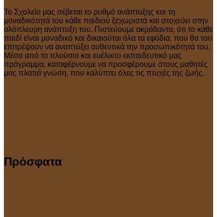
Το Σχολείο μας σέβεται το ρυθμό ανάπτυξης και τη
μοναδικότητά του κάθε παιδιού ξεχωριστά και στοχεύει στην
ολόπλευρη ανάπτυξη του. Πιστεύουμε ακράδαντα, ότι το κάθε
παιδί είναι μοναδικό και δικαιούται όλα τα εφόδια, που θα του
επιτρέψουν να αναπτύξει αυθεντικά την προσωπικότητά του.
Μέσα από το πλούσιο και ευέλικτο εκπαιδευτικό μας
πρόγραμμα, καταφέρνουμε να προσφέρουμε στους μαθητές
μας πλατιά γνώση, που καλύπτει όλες τις πτυχές της ζωής.
Πρόσφατα