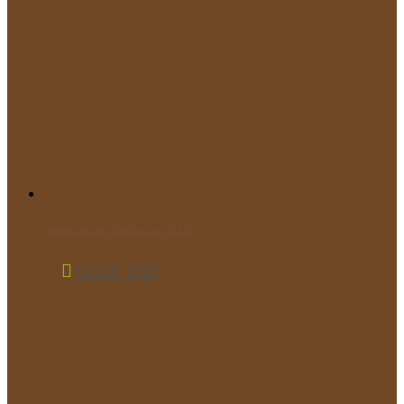
Γιορτάσαμε την Επέτειο του “ΌΧΙ”!
Οκτ 28, 2025