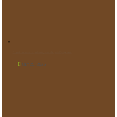
Παρελαύνουν οι μαθητές του Μικρού Πρίγκιπα!
Οκτ 25, 2025