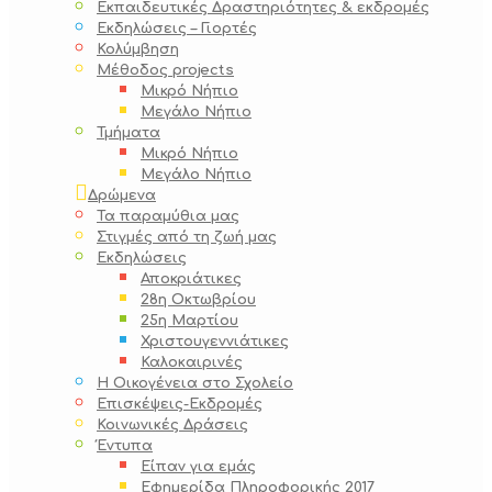
Εκπαιδευτικές Δραστηριότητες & εκδρομές
Εκδηλώσεις – Γιορτές
Κολύμβηση
Μέθοδος projects
Μικρό Νήπιο
Μεγάλο Νήπιο
Τμήματα
Μικρό Νήπιο
Μεγάλο Νήπιο
Δρώμενα
Τα παραμύθια μας
Στιγμές από τη ζωή μας
Εκδηλώσεις
Αποκριάτικες
28η Οκτωβρίου
25η Μαρτίου
Χριστουγεννιάτικες
Καλοκαιρινές
Η Οικογένεια στο Σχολείο
Επισκέψεις-Εκδρομές
Κοινωνικές Δράσεις
Έντυπα
Είπαν για εμάς
Εφημερίδα Πληροφορικής 2017