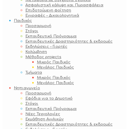
Μεταφορά με σύγχρονα σχολικά
Ασφαλιστική κάλυψη και Πυρασφάλεια
Επιδοτούμενη φοίτηση
Εγγραφές – Δικαιολογητικά
Παιδικός
Προσαρμογή
Στόχοι
Εκπαιδευτικό Πρόγραμμα
Εκπαιδευτικές Δραστηριότητες & εκδρομές
Εκδηλώσεις – Γιορτές
Κολύμβηση
Μέθοδος projects
Μικρός Παιδικός
Μεγάλος Παιδικός
Τμήματα
Μικρός Παιδικός
Μεγάλος Παιδικός
Νηπιαγωγείο
Προσαρμογή
Εφόδια για το Δημοτικό
Στόχοι
Εκπαιδευτικό Πρόγραμμα
Νέες Τεχνολογίες
Εκμάθηση Αγγλικών
Εκπαιδευτικές Δραστηριότητες & εκδρομές