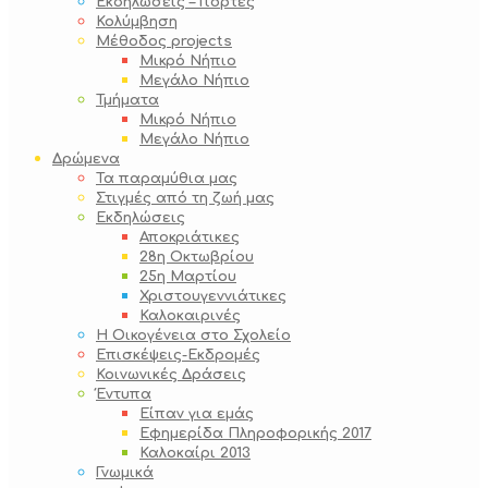
Εκδηλώσεις – Γιορτές
Κολύμβηση
Μέθοδος projects
Μικρό Νήπιο
Μεγάλο Νήπιο
Τμήματα
Μικρό Νήπιο
Μεγάλο Νήπιο
Δρώμενα
Τα παραμύθια μας
Στιγμές από τη ζωή μας
Εκδηλώσεις
Αποκριάτικες
28η Οκτωβρίου
25η Μαρτίου
Χριστουγεννιάτικες
Καλοκαιρινές
Η Οικογένεια στο Σχολείο
Επισκέψεις-Εκδρομές
Κοινωνικές Δράσεις
Έντυπα
Είπαν για εμάς
Εφημερίδα Πληροφορικής 2017
Καλοκαίρι 2013
Γνωμικά