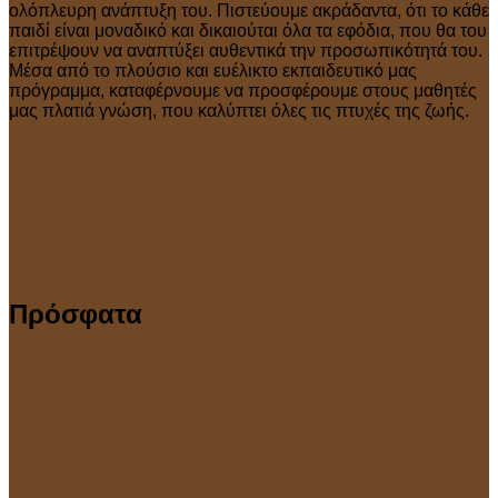
ολόπλευρη ανάπτυξη του. Πιστεύουμε ακράδαντα, ότι το κάθε
παιδί είναι μοναδικό και δικαιούται όλα τα εφόδια, που θα του
επιτρέψουν να αναπτύξει αυθεντικά την προσωπικότητά του.
Μέσα από το πλούσιο και ευέλικτο εκπαιδευτικό μας
πρόγραμμα, καταφέρνουμε να προσφέρουμε στους μαθητές
μας πλατιά γνώση, που καλύπτει όλες τις πτυχές της ζωής.
Πρόσφατα