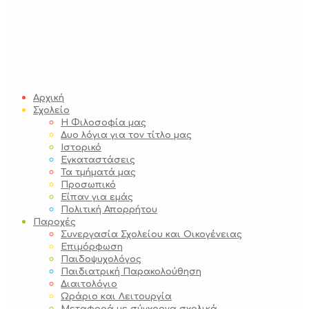
Αρχική
Σχολείο
Η Φιλοσοφία μας
Δυο λόγια για τον τίτλο μας
Ιστορικό
Εγκαταστάσεις
Τα τμήματά μας
Προσωπικό
Είπαν για εμάς
Πολιτική Απορρήτου
Παροχές
Συνεργασία Σχολείου και Οικογένειας
Επιμόρφωση
Παιδοψυχολόγος
Παιδιατρική Παρακολούθηση
Διαιτολόγιο
Ωράριο και Λειτουργία