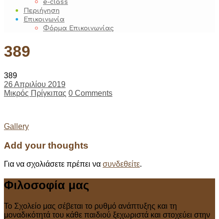
e-class
Περιήγηση
Επικοινωνία
Φόρμα Επικοινωνίας
389
389
26 Απριλίου 2019
Μικρός Πρίγκιπας
0 Comments
Post
Gallery
navigation
Add your thoughts
Για να σχολιάσετε πρέπει να
συνδεθείτε
.
Φιλοσοφία μας
Το Σχολείο μας σέβεται το ρυθμό ανάπτυξης και τη
μοναδικότητά του κάθε παιδιού ξεχωριστά και στοχεύει στην