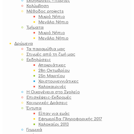
Εκδηλώσεις – Γιορτές
Κολύμβηση
Μέθοδος projects
Μικρό Νήπιο
Μεγάλο Νήπιο
Τμήματα
Μικρό Νήπιο
Μεγάλο Νήπιο
Δρώμενα
Τα παραμύθια μας
Στιγμές από τη ζωή μας
Εκδηλώσεις
Αποκριάτικες
28η Οκτωβρίου
25η Μαρτίου
Χριστουγεννιάτικες
Καλοκαιρινές
Η Οικογένεια στο Σχολείο
Επισκέψεις-Εκδρομές
Κοινωνικές Δράσεις
Έντυπα
Είπαν για εμάς
Εφημερίδα Πληροφορικής 2017
Καλοκαίρι 2013
Γνωμικά