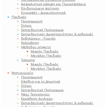
Μεταφορά με σύγχρονα σχολικά
Ασφαλιστική κάλυψη και Πυρασφάλεια
Επιδοτούμενη φοίτηση
Εγγραφές – Δικαιολογητικά
Παιδικός
Προσαρμογή
Στόχοι
Εκπαιδευτικό Πρόγραμμα
Εκπαιδευτικές Δραστηριότητες & εκδρομές
Εκδηλώσεις – Γιορτές
Κολύμβηση
Μέθοδος projects
Μικρός Παιδικός
Μεγάλος Παιδικός
Τμήματα
Μικρός Παιδικός
Μεγάλος Παιδικός
Νηπιαγωγείο
Προσαρμογή
Εφόδια για το Δημοτικό
Στόχοι
Εκπαιδευτικό Πρόγραμμα
Νέες Τεχνολογίες
Εκμάθηση Αγγλικών
Εκπαιδευτικές Δραστηριότητες & εκδρομές