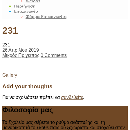
e-class
Περιήγηση
Επικοινωνία
Φόρμα Επικοινωνίας
231
231
26 Απριλίου 2019
Μικρός Πρίγκιπας
0 Comments
Post
Gallery
navigation
Add your thoughts
Για να σχολιάσετε πρέπει να
συνδεθείτε
.
Φιλοσοφία μας
Το Σχολείο μας σέβεται το ρυθμό ανάπτυξης και τη
μοναδικότητά του κάθε παιδιού ξεχωριστά και στοχεύει στην