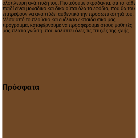
ολόπλευρη ανάπτυξη του. Πιστεύουμε ακράδαντα, ότι το κάθε
παιδί είναι μοναδικό και δικαιούται όλα τα εφόδια, που θα του
επιτρέψουν να αναπτύξει αυθεντικά την προσωπικότητά του.
Μέσα από το πλούσιο και ευέλικτο εκπαιδευτικό μας
πρόγραμμα, καταφέρνουμε να προσφέρουμε στους μαθητές
μας πλατιά γνώση, που καλύπτει όλες τις πτυχές της ζωής.
Πρόσφατα