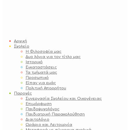
Αρχική
Σχολείο
Η Φιλοσοφία μας
Δυο λόγια για τον τίτλο μας
Ιστορικό
Εγκαταστάσεις
Τα τμήματά μας
Προσωπικό
Είπαν για εμάς
Πολιτική Απορρήτου
Παροχές
Συνεργασία Σχολείου και Οικογένειας
Επιμόρφωση
Παιδοψυχολόγος
Παιδιατρική Παρακολούθηση
Διαιτολόγιο
Ωράριο και Λειτουργία