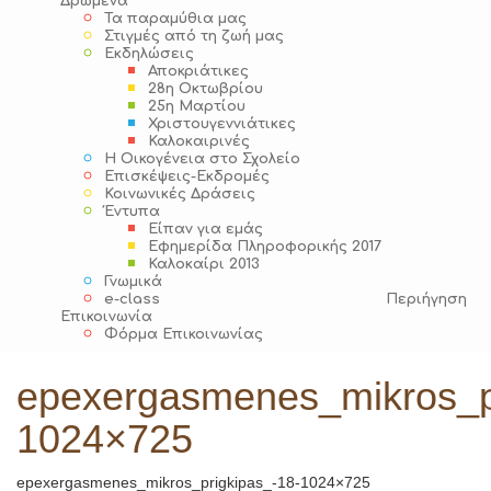
Δρώμενα
Τα παραμύθια μας
Στιγμές από τη ζωή μας
Εκδηλώσεις
Αποκριάτικες
28η Οκτωβρίου
25η Μαρτίου
Χριστουγεννιάτικες
Καλοκαιρινές
Η Οικογένεια στο Σχολείο
Επισκέψεις-Εκδρομές
Κοινωνικές Δράσεις
Έντυπα
Είπαν για εμάς
Εφημερίδα Πληροφορικής 2017
Καλοκαίρι 2013
Γνωμικά
e-class
Περιήγηση
Επικοινωνία
Φόρμα Επικοινωνίας
epexergasmenes_mikros_p
1024×725
epexergasmenes_mikros_prigkipas_-18-1024×725