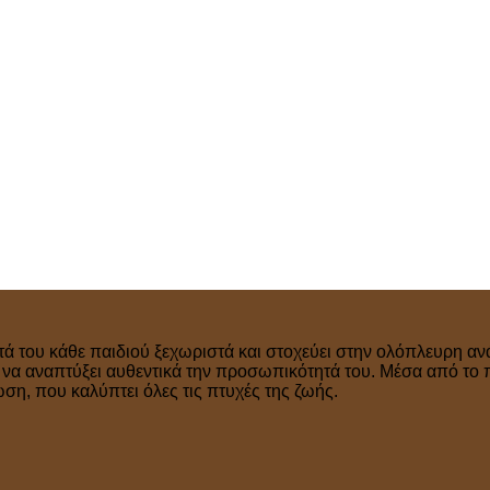
τά του κάθε παιδιού ξεχωριστά και στοχεύει στην ολόπλευρη ανά
ν να αναπτύξει αυθεντικά την προσωπικότητά του. Μέσα από το 
η, που καλύπτει όλες τις πτυχές της ζωής.