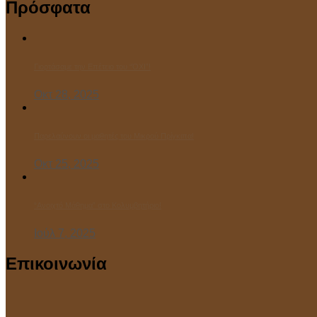
Πρόσφατα
Γιορτάσαμε την Επέτειο του “ΌΧΙ”!
Οκτ 28, 2025
Παρελαύνουν οι μαθητές του Μικρού Πρίγκιπα!
Οκτ 25, 2025
“Ανοιχτό Μάθημα” στο Κολυμβητήριο!
Ιούλ 7, 2025
Επικοινωνία