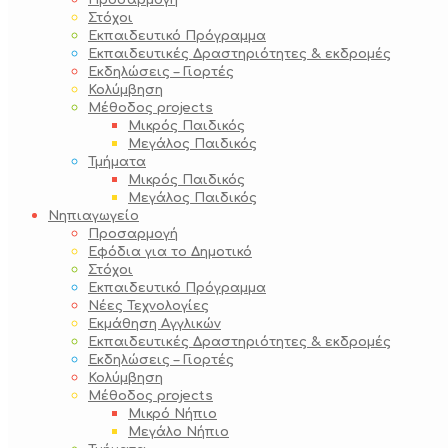
Προσαρμογή
Στόχοι
Εκπαιδευτικό Πρόγραμμα
Εκπαιδευτικές Δραστηριότητες & εκδρομές
Εκδηλώσεις – Γιορτές
Κολύμβηση
Μέθοδος projects
Μικρός Παιδικός
Μεγάλος Παιδικός
Τμήματα
Μικρός Παιδικός
Μεγάλος Παιδικός
Νηπιαγωγείο
Προσαρμογή
Εφόδια για το Δημοτικό
Στόχοι
Εκπαιδευτικό Πρόγραμμα
Νέες Τεχνολογίες
Εκμάθηση Αγγλικών
Εκπαιδευτικές Δραστηριότητες & εκδρομές
Εκδηλώσεις – Γιορτές
Κολύμβηση
Μέθοδος projects
Μικρό Νήπιο
Μεγάλο Νήπιο