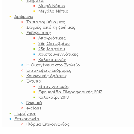
Τμήματα
Μικρό Νήπιο
Μεγάλο Νήπιο
Δρώμενα
Τα παραμύθια μας
Στιγμές από τη ζωή μας
Εκδηλώσεις
Αποκριάτικες
28η Οκτωβρίου
25η Μαρτίου
Χριστουγεννιάτικες
Καλοκαιρινές
Η Οικογένεια στο Σχολείο
Επισκέψεις-Εκδρομές
Κοινωνικές Δράσεις
Έντυπα
Είπαν για εμάς
Εφημερίδα Πληροφορικής 2017
Καλοκαίρι 2013
Γνωμικά
e-class
Περιήγηση
Επικοινωνία
Φόρμα Επικοινωνίας