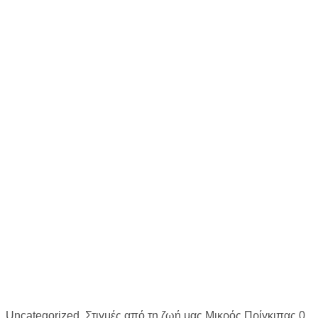
Uncategorized
,
Στιγμές από τη ζωή μας
Μικρός Πρίγκιπας
0