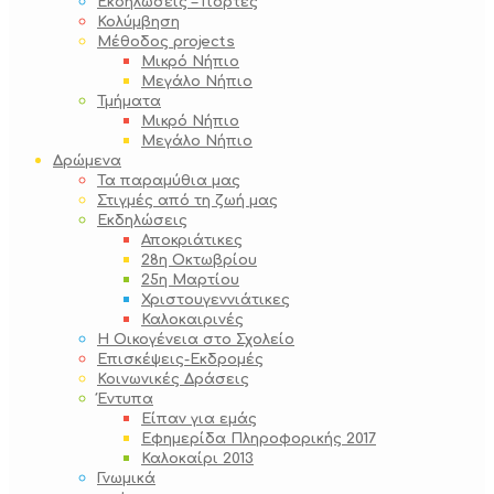
Εκδηλώσεις – Γιορτές
Κολύμβηση
Μέθοδος projects
Μικρό Νήπιο
Μεγάλο Νήπιο
Τμήματα
Μικρό Νήπιο
Μεγάλο Νήπιο
Δρώμενα
Τα παραμύθια μας
Στιγμές από τη ζωή μας
Εκδηλώσεις
Αποκριάτικες
28η Οκτωβρίου
25η Μαρτίου
Χριστουγεννιάτικες
Καλοκαιρινές
Η Οικογένεια στο Σχολείο
Επισκέψεις-Εκδρομές
Κοινωνικές Δράσεις
Έντυπα
Είπαν για εμάς
Εφημερίδα Πληροφορικής 2017
Καλοκαίρι 2013
Γνωμικά