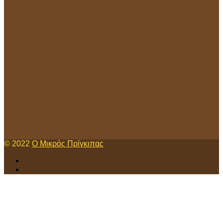
© 2022
Ο Μικρός Πρίγκιπας