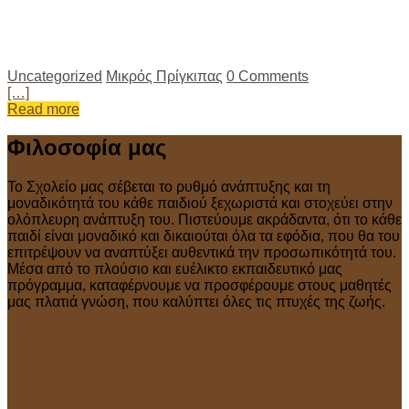
Uncategorized
Μικρός Πρίγκιπας
0 Comments
[…]
Read more
Φιλοσοφία μας
Το Σχολείο μας σέβεται το ρυθμό ανάπτυξης και τη
μοναδικότητά του κάθε παιδιού ξεχωριστά και στοχεύει στην
ολόπλευρη ανάπτυξη του. Πιστεύουμε ακράδαντα, ότι το κάθε
παιδί είναι μοναδικό και δικαιούται όλα τα εφόδια, που θα του
επιτρέψουν να αναπτύξει αυθεντικά την προσωπικότητά του.
Μέσα από το πλούσιο και ευέλικτο εκπαιδευτικό μας
πρόγραμμα, καταφέρνουμε να προσφέρουμε στους μαθητές
μας πλατιά γνώση, που καλύπτει όλες τις πτυχές της ζωής.