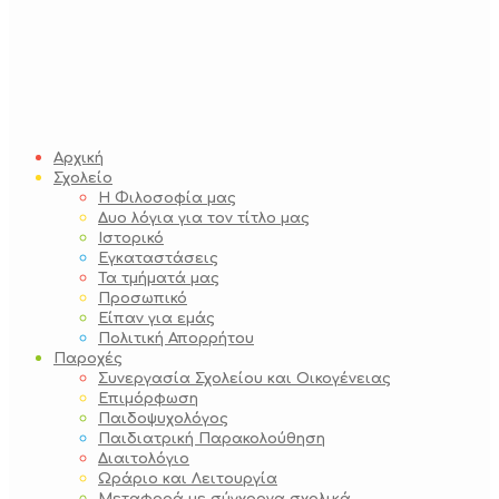
Αρχική
Σχολείο
Η Φιλοσοφία μας
Δυο λόγια για τον τίτλο μας
Ιστορικό
Εγκαταστάσεις
Τα τμήματά μας
Προσωπικό
Είπαν για εμάς
Πολιτική Απορρήτου
Παροχές
Συνεργασία Σχολείου και Οικογένειας
Επιμόρφωση
Παιδοψυχολόγος
Παιδιατρική Παρακολούθηση
Διαιτολόγιο
Ωράριο και Λειτουργία