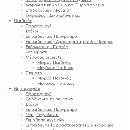
Μεταφορά με σύγχρονα σχολικά
Ασφαλιστική κάλυψη και Πυρασφάλεια
Επιδοτούμενη φοίτηση
Εγγραφές – Δικαιολογητικά
Παιδικός
Προσαρμογή
Στόχοι
Εκπαιδευτικό Πρόγραμμα
Εκπαιδευτικές Δραστηριότητες & εκδρομές
Εκδηλώσεις – Γιορτές
Κολύμβηση
Μέθοδος projects
Μικρός Παιδικός
Μεγάλος Παιδικός
Τμήματα
Μικρός Παιδικός
Μεγάλος Παιδικός
Νηπιαγωγείο
Προσαρμογή
Εφόδια για το Δημοτικό
Στόχοι
Εκπαιδευτικό Πρόγραμμα
Νέες Τεχνολογίες
Εκμάθηση Αγγλικών
Εκπαιδευτικές Δραστηριότητες & εκδρομές