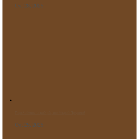
Οκτ 28, 2025
Παρελαύνουν οι μαθητές του Μικρού Πρίγκιπα!
Οκτ 25, 2025