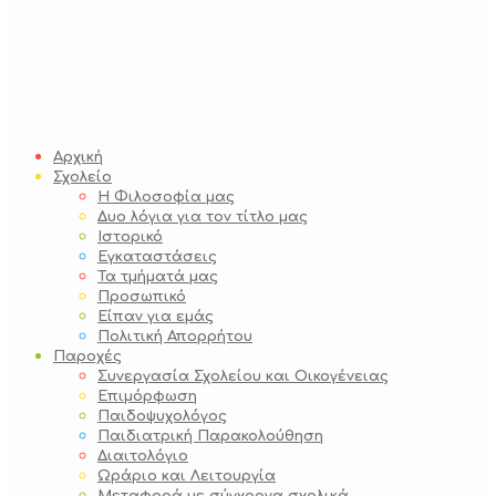
Αρχική
Σχολείο
Η Φιλοσοφία μας
Δυο λόγια για τον τίτλο μας
Ιστορικό
Εγκαταστάσεις
Τα τμήματά μας
Προσωπικό
Είπαν για εμάς
Πολιτική Απορρήτου
Παροχές
Συνεργασία Σχολείου και Οικογένειας
Επιμόρφωση
Παιδοψυχολόγος
Παιδιατρική Παρακολούθηση
Διαιτολόγιο
Ωράριο και Λειτουργία