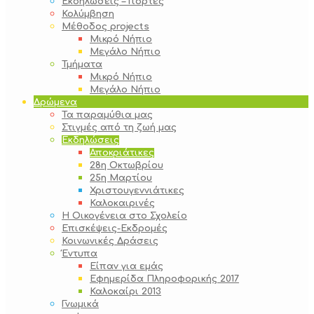
Εκδηλώσεις – Γιορτές
Κολύμβηση
Μέθοδος projects
Μικρό Νήπιο
Μεγάλο Νήπιο
Τμήματα
Μικρό Νήπιο
Μεγάλο Νήπιο
Δρώμενα
Τα παραμύθια μας
Στιγμές από τη ζωή μας
Εκδηλώσεις
Αποκριάτικες
28η Οκτωβρίου
25η Μαρτίου
Χριστουγεννιάτικες
Καλοκαιρινές
Η Οικογένεια στο Σχολείο
Επισκέψεις-Εκδρομές
Κοινωνικές Δράσεις
Έντυπα
Είπαν για εμάς
Εφημερίδα Πληροφορικής 2017
Καλοκαίρι 2013
Γνωμικά