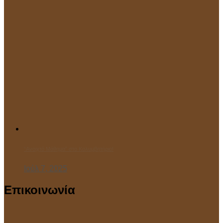
“Ανοιχτό Μάθημα” στο Κολυμβητήριο!
Ιούλ 7, 2025
Επικοινωνία