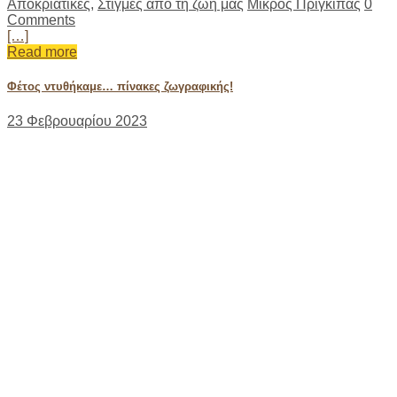
Αποκριάτικες
,
Στιγμές από τη ζωή μας
Μικρός Πρίγκιπας
0
Comments
[…]
Read more
Φέτος ντυθήκαμε… πίνακες ζωγραφικής!
23 Φεβρουαρίου 2023