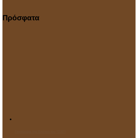
Πρόσφατα
Γιορτάσαμε την Επέτειο του “ΌΧΙ”!