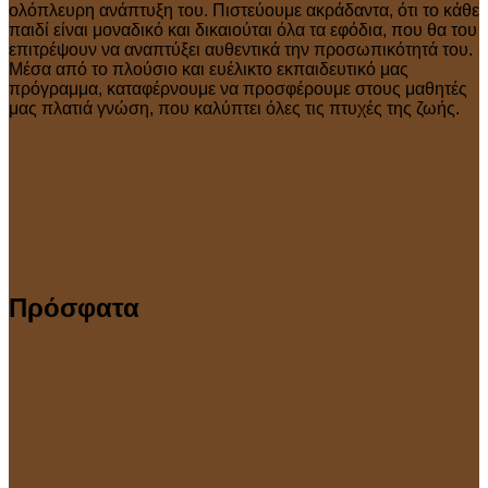
ολόπλευρη ανάπτυξη του. Πιστεύουμε ακράδαντα, ότι το κάθε
παιδί είναι μοναδικό και δικαιούται όλα τα εφόδια, που θα του
επιτρέψουν να αναπτύξει αυθεντικά την προσωπικότητά του.
Μέσα από το πλούσιο και ευέλικτο εκπαιδευτικό μας
πρόγραμμα, καταφέρνουμε να προσφέρουμε στους μαθητές
μας πλατιά γνώση, που καλύπτει όλες τις πτυχές της ζωής.
Πρόσφατα