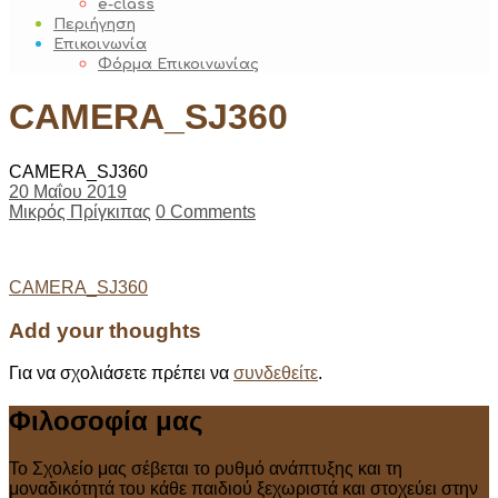
e-class
Περιήγηση
Επικοινωνία
Φόρμα Επικοινωνίας
CAMERA_SJ360
CAMERA_SJ360
20 Μαΐου 2019
Μικρός Πρίγκιπας
0 Comments
Post
CAMERA_SJ360
navigation
Add your thoughts
Για να σχολιάσετε πρέπει να
συνδεθείτε
.
Φιλοσοφία μας
Το Σχολείο μας σέβεται το ρυθμό ανάπτυξης και τη
μοναδικότητά του κάθε παιδιού ξεχωριστά και στοχεύει στην