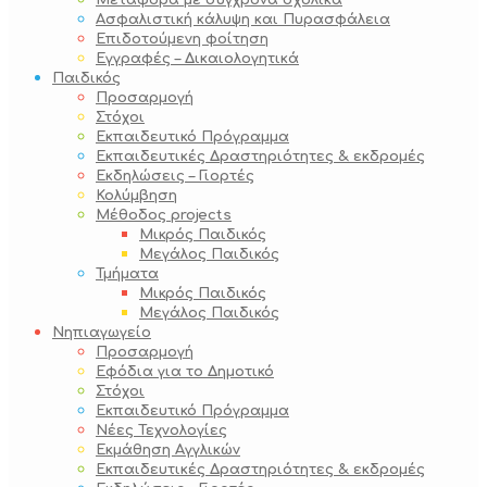
Μεταφορά με σύγχρονα σχολικά
Ασφαλιστική κάλυψη και Πυρασφάλεια
Επιδοτούμενη φοίτηση
Εγγραφές – Δικαιολογητικά
Παιδικός
Προσαρμογή
Στόχοι
Εκπαιδευτικό Πρόγραμμα
Εκπαιδευτικές Δραστηριότητες & εκδρομές
Εκδηλώσεις – Γιορτές
Κολύμβηση
Μέθοδος projects
Μικρός Παιδικός
Μεγάλος Παιδικός
Τμήματα
Μικρός Παιδικός
Μεγάλος Παιδικός
Νηπιαγωγείο
Προσαρμογή
Εφόδια για το Δημοτικό
Στόχοι
Εκπαιδευτικό Πρόγραμμα
Νέες Τεχνολογίες
Εκμάθηση Αγγλικών
Εκπαιδευτικές Δραστηριότητες & εκδρομές