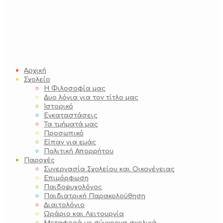
Αρχική
Σχολείο
Η Φιλοσοφία μας
Δυο λόγια για τον τίτλο μας
Ιστορικό
Εγκαταστάσεις
Τα τμήματά μας
Προσωπικό
Είπαν για εμάς
Πολιτική Απορρήτου
Παροχές
Συνεργασία Σχολείου και Οικογένειας
Επιμόρφωση
Παιδοψυχολόγος
Παιδιατρική Παρακολούθηση
Διαιτολόγιο
Ωράριο και Λειτουργία