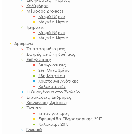
Εκδηλώσεις – Γιορτές
Κολύμβηση
Μέθοδος projects
Μικρό Νήπιο
Μεγάλο Νήπιο
Τμήματα
Μικρό Νήπιο
Μεγάλο Νήπιο
Δρώμενα
Τα παραμύθια μας
Στιγμές από τη ζωή μας
Εκδηλώσεις
Αποκριάτικες
28η Οκτωβρίου
25η Μαρτίου
Χριστουγεννιάτικες
Καλοκαιρινές
Η Οικογένεια στο Σχολείο
Επισκέψεις-Εκδρομές
Κοινωνικές Δράσεις
Έντυπα
Είπαν για εμάς
Εφημερίδα Πληροφορικής 2017
Καλοκαίρι 2013
Γνωμικά