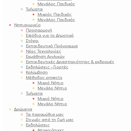
Μεγάλος Παιδικός
Τμήματα
Μικρός Παιδικός
Μεγάλος Παιδικός
Νηπιαγωγείο
Προσαρμογή
Εφόδια για το Δημοτικό
Στόχοι
Εκπαιδευτικό Πρόγραμμα
Νέες Τεχνολογίες
Εκμάθηση Αγγλικών
Εκπαιδευτικές Δραστηριότητες & εκδρομές
Εκδηλώσεις – Γιορτές
Κολύμβηση
Μέθοδος projects
Μικρό Νήπιο
Μεγάλο Νήπιο
Τμήματα
Μικρό Νήπιο
Μεγάλο Νήπιο
Δρώμενα
Τα παραμύθια μας
Στιγμές από τη ζωή μας
Εκδηλώσεις
Αποκριάτικες