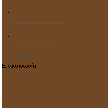
Οκτ 28, 2025
Παρελαύνουν οι μαθητές του Μικρού Πρίγκιπα!
Οκτ 25, 2025
“Ανοιχτό Μάθημα” στο Κολυμβητήριο!
Ιούλ 7, 2025
Επικοινωνία