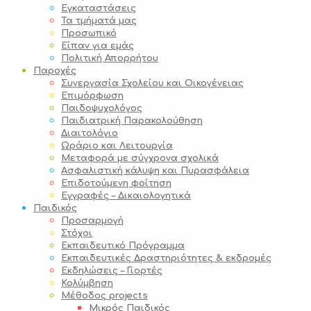
Εγκαταστάσεις
Τα τμήματά μας
Προσωπικό
Είπαν για εμάς
Πολιτική Απορρήτου
Παροχές
Συνεργασία Σχολείου και Οικογένειας
Επιμόρφωση
Παιδοψυχολόγος
Παιδιατρική Παρακολούθηση
Διαιτολόγιο
Ωράριο και Λειτουργία
Μεταφορά με σύγχρονα σχολικά
Ασφαλιστική κάλυψη και Πυρασφάλεια
Επιδοτούμενη φοίτηση
Εγγραφές – Δικαιολογητικά
Παιδικός
Προσαρμογή
Στόχοι
Εκπαιδευτικό Πρόγραμμα
Εκπαιδευτικές Δραστηριότητες & εκδρομές
Εκδηλώσεις – Γιορτές
Κολύμβηση
Μέθοδος projects
Μικρός Παιδικός