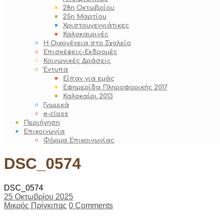
28η Οκτωβρίου
25η Μαρτίου
Χριστουγεννιάτικες
Καλοκαιρινές
Η Οικογένεια στο Σχολείο
Επισκέψεις-Εκδρομές
Κοινωνικές Δράσεις
Έντυπα
Είπαν για εμάς
Εφημερίδα Πληροφορικής 2017
Καλοκαίρι 2013
Γνωμικά
e-class
Περιήγηση
Επικοινωνία
Φόρμα Επικοινωνίας
DSC_0574
DSC_0574
25 Οκτωβρίου 2025
Μικρός Πρίγκιπας
0 Comments