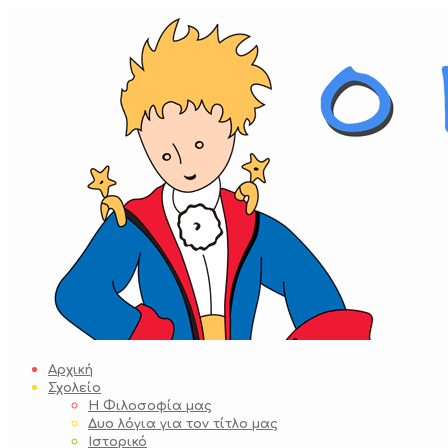
Skip
to
content
Αρχική
Σχολείο
Η Φιλοσοφία μας
Δυο λόγια για τον τίτλο μας
Ιστορικό