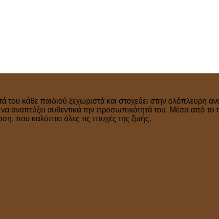
τά του κάθε παιδιού ξεχωριστά και στοχεύει στην ολόπλευρη ανά
ν να αναπτύξει αυθεντικά την προσωπικότητά του. Μέσα από το 
η, που καλύπτει όλες τις πτυχές της ζωής.