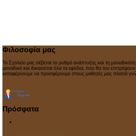
Φιλοσοφία μας
Το Σχολείο μας σέβεται το ρυθμό ανάπτυξης και τη μοναδικότη
μοναδικό και δικαιούται όλα τα εφόδια, που θα του επιτρέψου
καταφέρνουμε να προσφέρουμε στους μαθητές μας πλατιά γνώσ
Πρόσφατα
Γιορτάσαμε την Επέτειο του “ΌΧΙ”!