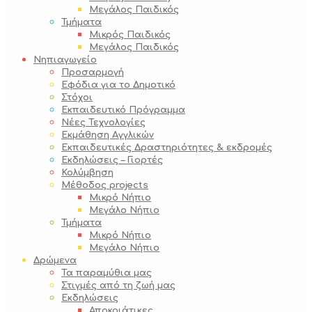
Μεγάλος Παιδικός
Τμήματα
Μικρός Παιδικός
Μεγάλος Παιδικός
Νηπιαγωγείο
Προσαρμογή
Εφόδια για το Δημοτικό
Στόχοι
Εκπαιδευτικό Πρόγραμμα
Νέες Τεχνολογίες
Εκμάθηση Αγγλικών
Εκπαιδευτικές Δραστηριότητες & εκδρομές
Εκδηλώσεις – Γιορτές
Κολύμβηση
Μέθοδος projects
Μικρό Νήπιο
Μεγάλο Νήπιο
Τμήματα
Μικρό Νήπιο
Μεγάλο Νήπιο
Δρώμενα
Τα παραμύθια μας
Στιγμές από τη ζωή μας
Εκδηλώσεις
Αποκριάτικες