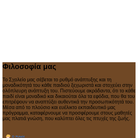
Φιλοσοφία μας
Το Σχολείο μας σέβεται το ρυθμό ανάπτυξης και τη
μοναδικότητά του κάθε παιδιού ξεχωριστά και στοχεύει στην
ολόπλευρη ανάπτυξη του. Πιστεύουμε ακράδαντα, ότι το κάθε
παιδί είναι μοναδικό και δικαιούται όλα τα εφόδια, που θα του
επιτρέψουν να αναπτύξει αυθεντικά την προσωπικότητά του.
Μέσα από το πλούσιο και ευέλικτο εκπαιδευτικό μας
πρόγραμμα, καταφέρνουμε να προσφέρουμε στους μαθητές
μας πλατιά γνώση, που καλύπτει όλες τις πτυχές της ζωής.