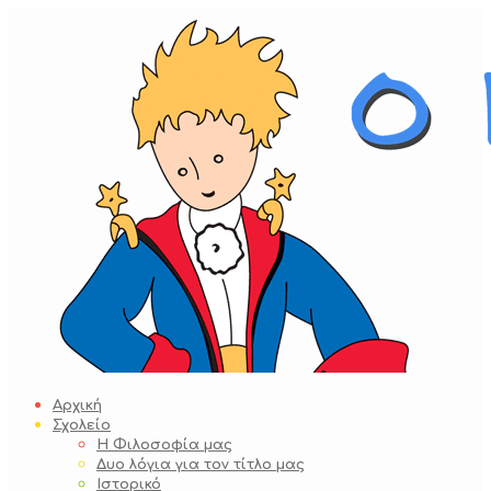
Skip
to
content
Αρχική
Σχολείο
Η Φιλοσοφία μας
Δυο λόγια για τον τίτλο μας
Ιστορικό