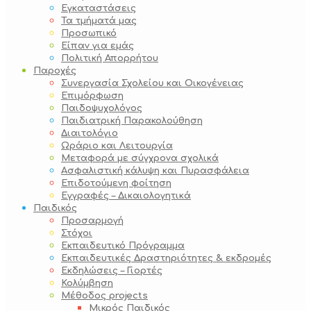
Εγκαταστάσεις
Τα τμήματά μας
Προσωπικό
Είπαν για εμάς
Πολιτική Απορρήτου
Παροχές
Συνεργασία Σχολείου και Οικογένειας
Επιμόρφωση
Παιδοψυχολόγος
Παιδιατρική Παρακολούθηση
Διαιτολόγιο
Ωράριο και Λειτουργία
Μεταφορά με σύγχρονα σχολικά
Ασφαλιστική κάλυψη και Πυρασφάλεια
Επιδοτούμενη φοίτηση
Εγγραφές – Δικαιολογητικά
Παιδικός
Προσαρμογή
Στόχοι
Εκπαιδευτικό Πρόγραμμα
Εκπαιδευτικές Δραστηριότητες & εκδρομές
Εκδηλώσεις – Γιορτές
Κολύμβηση
Μέθοδος projects
Μικρός Παιδικός