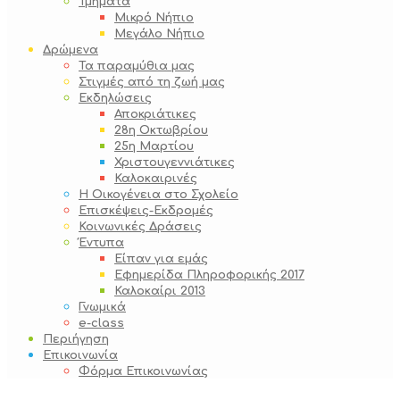
Τμήματα
Μικρό Νήπιο
Μεγάλο Νήπιο
Δρώμενα
Τα παραμύθια μας
Στιγμές από τη ζωή μας
Εκδηλώσεις
Αποκριάτικες
28η Οκτωβρίου
25η Μαρτίου
Χριστουγεννιάτικες
Καλοκαιρινές
Η Οικογένεια στο Σχολείο
Επισκέψεις-Εκδρομές
Κοινωνικές Δράσεις
Έντυπα
Είπαν για εμάς
Εφημερίδα Πληροφορικής 2017
Καλοκαίρι 2013
Γνωμικά
e-class
Περιήγηση
Επικοινωνία
Φόρμα Επικοινωνίας