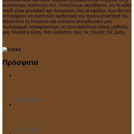
ολόπλευρη ανάπτυξη του. Πιστεύουμε ακράδαντα, ότι το κάθε
παιδί είναι μοναδικό και δικαιούται όλα τα εφόδια, που θα του
επιτρέψουν να αναπτύξει αυθεντικά την προσωπικότητά του.
Μέσα από το πλούσιο και ευέλικτο εκπαιδευτικό μας
πρόγραμμα, καταφέρνουμε να προσφέρουμε στους μαθητές
μας πλατιά γνώση, που καλύπτει όλες τις πτυχές της ζωής.
Πρόσφατα
Γιορτάσαμε την Επέτειο του “ΌΧΙ”!
Οκτ 28, 2025
Παρελαύνουν οι μαθητές του Μικρού Πρίγκιπα!
Οκτ 25, 2025