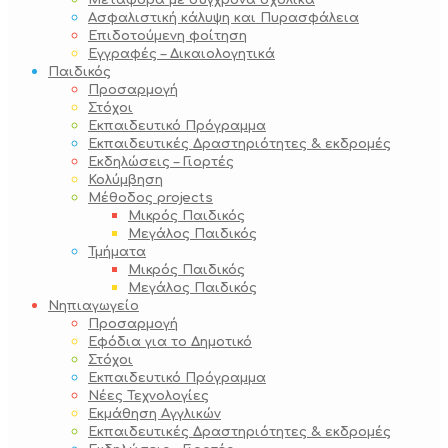
Μεταφορά με σύγχρονα σχολικά
Ασφαλιστική κάλυψη και Πυρασφάλεια
Επιδοτούμενη φοίτηση
Εγγραφές – Δικαιολογητικά
Παιδικός
Προσαρμογή
Στόχοι
Εκπαιδευτικό Πρόγραμμα
Εκπαιδευτικές Δραστηριότητες & εκδρομές
Εκδηλώσεις – Γιορτές
Κολύμβηση
Μέθοδος projects
Μικρός Παιδικός
Μεγάλος Παιδικός
Τμήματα
Μικρός Παιδικός
Μεγάλος Παιδικός
Νηπιαγωγείο
Προσαρμογή
Εφόδια για το Δημοτικό
Στόχοι
Εκπαιδευτικό Πρόγραμμα
Νέες Τεχνολογίες
Εκμάθηση Αγγλικών
Εκπαιδευτικές Δραστηριότητες & εκδρομές