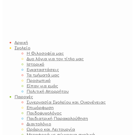
Αρχική
Σχολείο
Η Φιλοσοφία μας
Δυο λόγια για τον τίτλο μας
Ιστορικό
Εγκαταστάσεις
Τα τμήματά μας
Προσωπικό
Είπαν για εμάς
Πολιτική Απορρήτου
Παροχές
Συνεργασία Σχολείου και Οικογένειας
Επιμόρφωση
Παιδοψυχολόγος
Παιδιατρική Παρακολούθηση
Διαιτολόγιο
Ωράριο και Λειτουργία