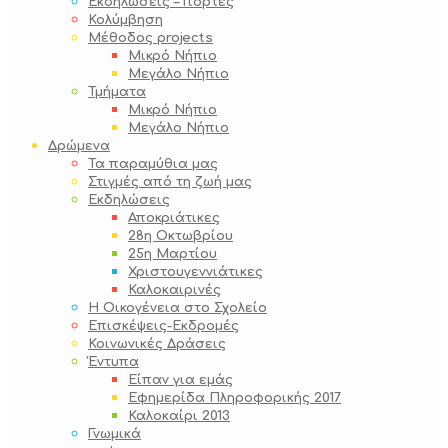
Εκδηλώσεις – Γιορτές
Κολύμβηση
Μέθοδος projects
Μικρό Νήπιο
Μεγάλο Νήπιο
Τμήματα
Μικρό Νήπιο
Μεγάλο Νήπιο
Δρώμενα
Τα παραμύθια μας
Στιγμές από τη ζωή μας
Εκδηλώσεις
Αποκριάτικες
28η Οκτωβρίου
25η Μαρτίου
Χριστουγεννιάτικες
Καλοκαιρινές
Η Οικογένεια στο Σχολείο
Επισκέψεις-Εκδρομές
Κοινωνικές Δράσεις
Έντυπα
Είπαν για εμάς
Εφημερίδα Πληροφορικής 2017
Καλοκαίρι 2013
Γνωμικά