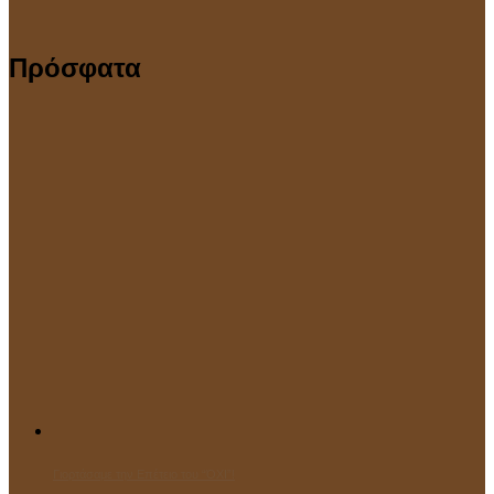
Πρόσφατα
Γιορτάσαμε την Επέτειο του “ΌΧΙ”!