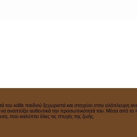
τά του κάθε παιδιού ξεχωριστά και στοχεύει στην ολόπλευρη ανά
ν να αναπτύξει αυθεντικά την προσωπικότητά του. Μέσα από το 
η, που καλύπτει όλες τις πτυχές της ζωής.