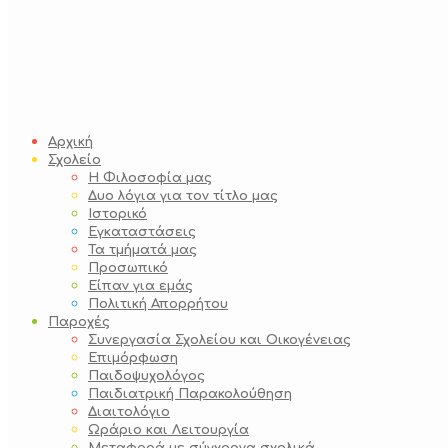
Αρχική
Σχολείο
Η Φιλοσοφία μας
Δυο λόγια για τον τίτλο μας
Ιστορικό
Εγκαταστάσεις
Τα τμήματά μας
Προσωπικό
Είπαν για εμάς
Πολιτική Απορρήτου
Παροχές
Συνεργασία Σχολείου και Οικογένειας
Επιμόρφωση
Παιδοψυχολόγος
Παιδιατρική Παρακολούθηση
Διαιτολόγιο
Ωράριο και Λειτουργία