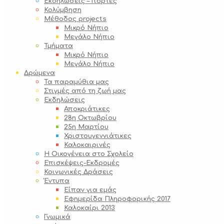
Εκδηλώσεις – Γιορτές
Κολύμβηση
Μέθοδος projects
Μικρό Νήπιο
Μεγάλο Νήπιο
Τμήματα
Μικρό Νήπιο
Μεγάλο Νήπιο
Δρώμενα
Τα παραμύθια μας
Στιγμές από τη ζωή μας
Εκδηλώσεις
Αποκριάτικες
28η Οκτωβρίου
25η Μαρτίου
Χριστουγεννιάτικες
Καλοκαιρινές
Η Οικογένεια στο Σχολείο
Επισκέψεις-Εκδρομές
Κοινωνικές Δράσεις
Έντυπα
Είπαν για εμάς
Εφημερίδα Πληροφορικής 2017
Καλοκαίρι 2013
Γνωμικά