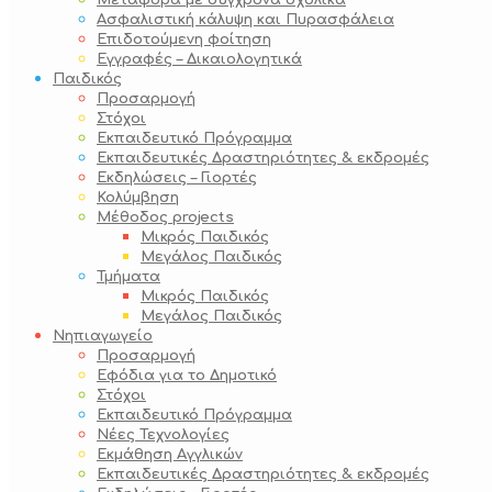
Μεταφορά με σύγχρονα σχολικά
Ασφαλιστική κάλυψη και Πυρασφάλεια
Επιδοτούμενη φοίτηση
Εγγραφές – Δικαιολογητικά
Παιδικός
Προσαρμογή
Στόχοι
Εκπαιδευτικό Πρόγραμμα
Εκπαιδευτικές Δραστηριότητες & εκδρομές
Εκδηλώσεις – Γιορτές
Κολύμβηση
Μέθοδος projects
Μικρός Παιδικός
Μεγάλος Παιδικός
Τμήματα
Μικρός Παιδικός
Μεγάλος Παιδικός
Νηπιαγωγείο
Προσαρμογή
Εφόδια για το Δημοτικό
Στόχοι
Εκπαιδευτικό Πρόγραμμα
Νέες Τεχνολογίες
Εκμάθηση Αγγλικών
Εκπαιδευτικές Δραστηριότητες & εκδρομές