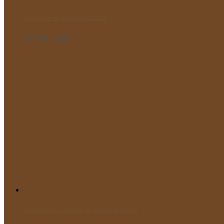
Γιορτάσαμε την Επέτειο του “ΌΧΙ”!
Οκτ 28, 2025
Παρελαύνουν οι μαθητές του Μικρού Πρίγκιπα!