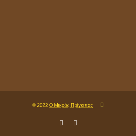
Post
navigation
Μια απίθανη
“Ημέρα
Εθελοντισμού
” στον Μικρό
Πρίγκιπα!
© 2022
Ο Μικρός Πρίγκιπας