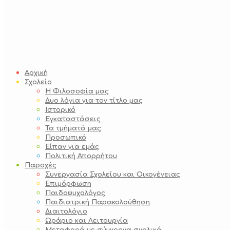
Αρχική
Σχολείο
Η Φιλοσοφία μας
Δυο λόγια για τον τίτλο μας
Ιστορικό
Εγκαταστάσεις
Τα τμήματά μας
Προσωπικό
Είπαν για εμάς
Πολιτική Απορρήτου
Παροχές
Συνεργασία Σχολείου και Οικογένειας
Επιμόρφωση
Παιδοψυχολόγος
Παιδιατρική Παρακολούθηση
Διαιτολόγιο
Ωράριο και Λειτουργία