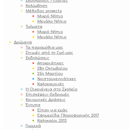
Εκδηλώσεις – Γιορτές
Κολύμβηση
Μέθοδος projects
Μικρό Νήπιο
Μεγάλο Νήπιο
Τμήματα
Μικρό Νήπιο
Μεγάλο Νήπιο
Δρώμενα
Τα παραμύθια μας
Στιγμές από τη ζωή μας
Εκδηλώσεις
Αποκριάτικες
28η Οκτωβρίου
25η Μαρτίου
Χριστουγεννιάτικες
Καλοκαιρινές
Η Οικογένεια στο Σχολείο
Επισκέψεις-Εκδρομές
Κοινωνικές Δράσεις
Έντυπα
Είπαν για εμάς
Εφημερίδα Πληροφορικής 2017
Καλοκαίρι 2013
Γνωμικά