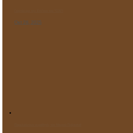
Γιορτάσαμε την Επέτειο του “ΌΧΙ”!
Οκτ 28, 2025
Παρελαύνουν οι μαθητές του Μικρού Πρίγκιπα!