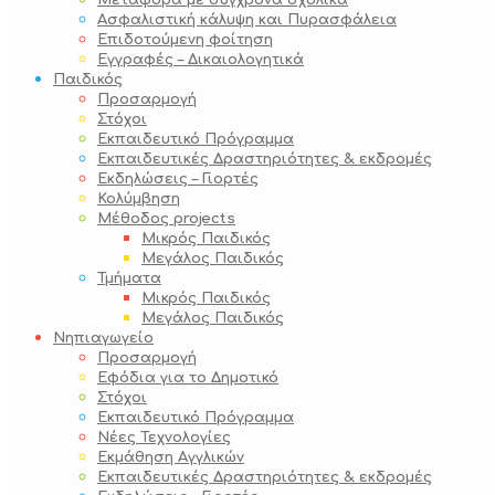
Μεταφορά με σύγχρονα σχολικά
Ασφαλιστική κάλυψη και Πυρασφάλεια
Επιδοτούμενη φοίτηση
Εγγραφές – Δικαιολογητικά
Παιδικός
Προσαρμογή
Στόχοι
Εκπαιδευτικό Πρόγραμμα
Εκπαιδευτικές Δραστηριότητες & εκδρομές
Εκδηλώσεις – Γιορτές
Κολύμβηση
Μέθοδος projects
Μικρός Παιδικός
Μεγάλος Παιδικός
Τμήματα
Μικρός Παιδικός
Μεγάλος Παιδικός
Νηπιαγωγείο
Προσαρμογή
Εφόδια για το Δημοτικό
Στόχοι
Εκπαιδευτικό Πρόγραμμα
Νέες Τεχνολογίες
Εκμάθηση Αγγλικών
Εκπαιδευτικές Δραστηριότητες & εκδρομές