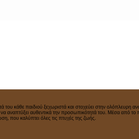
τά του κάθε παιδιού ξεχωριστά και στοχεύει στην ολόπλευρη ανά
ν να αναπτύξει αυθεντικά την προσωπικότητά του. Μέσα από το 
η, που καλύπτει όλες τις πτυχές της ζωής.