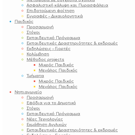
Μεταφορά με σύγχρονα σχολικά
Ασφαλιστική κάλυψη και Πυρασφάλεια
Επιδοτούμενη φοίτηση
Εγγραφές – Δικαιολογητικά
Παιδικός
Προσαρμογή
Στόχοι
Εκπαιδευτικό Πρόγραμμα
Εκπαιδευτικές Δραστηριότητες & εκδρομές
Εκδηλώσεις – Γιορτές
Κολύμβηση
Μέθοδος projects
Μικρός Παιδικός
Μεγάλος Παιδικός
Τμήματα
Μικρός Παιδικός
Μεγάλος Παιδικός
Νηπιαγωγείο
Προσαρμογή
Εφόδια για το Δημοτικό
Στόχοι
Εκπαιδευτικό Πρόγραμμα
Νέες Τεχνολογίες
Εκμάθηση Αγγλικών
Εκπαιδευτικές Δραστηριότητες & εκδρομές