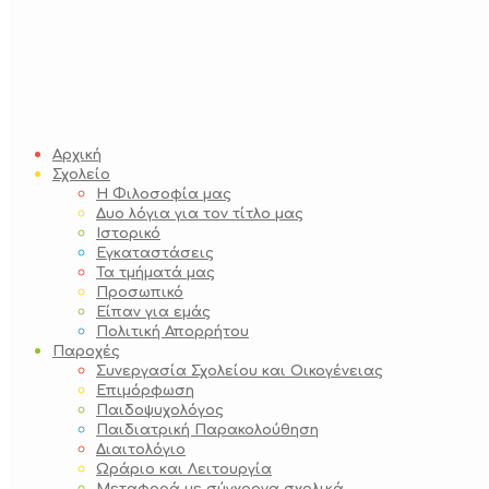
Αρχική
Σχολείο
Η Φιλοσοφία μας
Δυο λόγια για τον τίτλο μας
Ιστορικό
Εγκαταστάσεις
Τα τμήματά μας
Προσωπικό
Είπαν για εμάς
Πολιτική Απορρήτου
Παροχές
Συνεργασία Σχολείου και Οικογένειας
Επιμόρφωση
Παιδοψυχολόγος
Παιδιατρική Παρακολούθηση
Διαιτολόγιο
Ωράριο και Λειτουργία