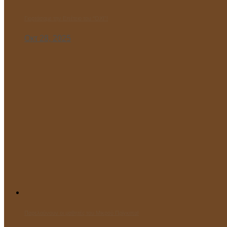
Γιορτάσαμε την Επέτειο του “ΌΧΙ”!
Οκτ 28, 2025
Παρελαύνουν οι μαθητές του Μικρού Πρίγκιπα!