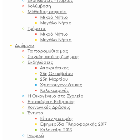
Εκδηλώσεις – Γιορτές
Κολύμβηση
Μέθοδος projects
Μικρό Νήπιο
Μεγάλο Νήπιο
Τμήματα
Μικρό Νήπιο
Μεγάλο Νήπιο
Δρώμενα
Τα παραμύθια μας
Στιγμές από τη ζωή μας
Εκδηλώσεις
Αποκριάτικες
28η Οκτωβρίου
25η Μαρτίου
Χριστουγεννιάτικες
Καλοκαιρινές
Η Οικογένεια στο Σχολείο
Επισκέψεις-Εκδρομές
Κοινωνικές Δράσεις
Έντυπα
Είπαν για εμάς
Εφημερίδα Πληροφορικής 2017
Καλοκαίρι 2013
Γνωμικά