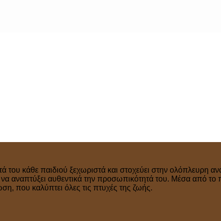
τά του κάθε παιδιού ξεχωριστά και στοχεύει στην ολόπλευρη ανά
ν να αναπτύξει αυθεντικά την προσωπικότητά του. Μέσα από το 
η, που καλύπτει όλες τις πτυχές της ζωής.