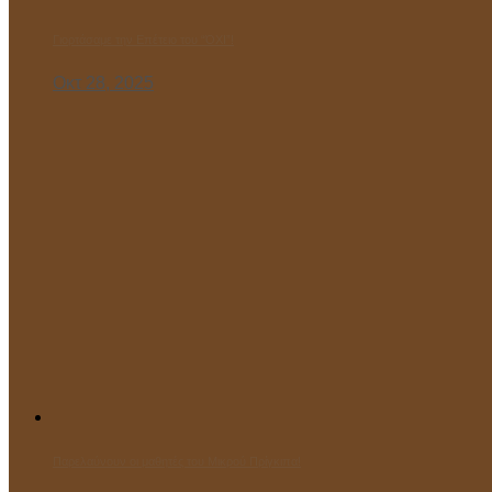
Γιορτάσαμε την Επέτειο του “ΌΧΙ”!
Οκτ 28, 2025
Παρελαύνουν οι μαθητές του Μικρού Πρίγκιπα!