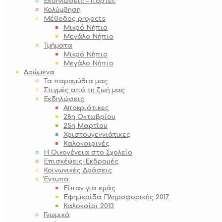
Εκδηλώσεις – Γιορτές
Κολύμβηση
Μέθοδος projects
Μικρό Νήπιο
Μεγάλο Νήπιο
Τμήματα
Μικρό Νήπιο
Μεγάλο Νήπιο
Δρώμενα
Τα παραμύθια μας
Στιγμές από τη ζωή μας
Εκδηλώσεις
Αποκριάτικες
28η Οκτωβρίου
25η Μαρτίου
Χριστουγεννιάτικες
Καλοκαιρινές
Η Οικογένεια στο Σχολείο
Επισκέψεις-Εκδρομές
Κοινωνικές Δράσεις
Έντυπα
Είπαν για εμάς
Εφημερίδα Πληροφορικής 2017
Καλοκαίρι 2013
Γνωμικά