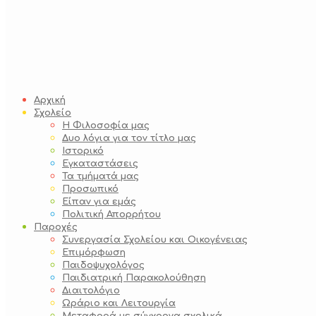
Αρχική
Σχολείο
Η Φιλοσοφία μας
Δυο λόγια για τον τίτλο μας
Ιστορικό
Εγκαταστάσεις
Τα τμήματά μας
Προσωπικό
Είπαν για εμάς
Πολιτική Απορρήτου
Παροχές
Συνεργασία Σχολείου και Οικογένειας
Επιμόρφωση
Παιδοψυχολόγος
Παιδιατρική Παρακολούθηση
Διαιτολόγιο
Ωράριο και Λειτουργία