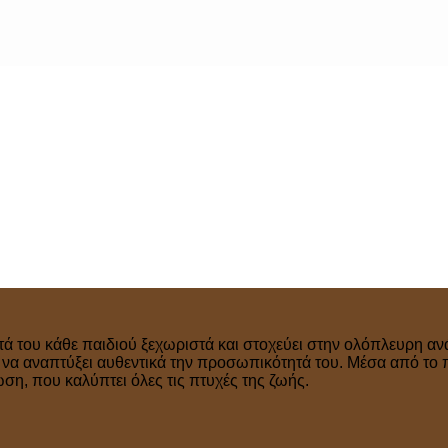
τά του κάθε παιδιού ξεχωριστά και στοχεύει στην ολόπλευρη ανά
ν να αναπτύξει αυθεντικά την προσωπικότητά του. Μέσα από το 
η, που καλύπτει όλες τις πτυχές της ζωής.