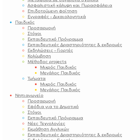
Μεταφορά με σύγχρονα σχολικά
Ασφαλιστική κάλυψη και Πυρασφάλεια
Επιδοτούμενη φοίτηση
Εγγραφές – Δικαιολογητικά
Παιδικός
Προσαρμογή
Στόχοι
Εκπαιδευτικό Πρόγραμμα
Εκπαιδευτικές Δραστηριότητες & εκδρομές
Εκδηλώσεις – Γιορτές
Κολύμβηση
Μέθοδος projects
Μικρός Παιδικός
Μεγάλος Παιδικός
Τμήματα
Μικρός Παιδικός
Μεγάλος Παιδικός
Νηπιαγωγείο
Προσαρμογή
Εφόδια για το Δημοτικό
Στόχοι
Εκπαιδευτικό Πρόγραμμα
Νέες Τεχνολογίες
Εκμάθηση Αγγλικών
Εκπαιδευτικές Δραστηριότητες & εκδρομές