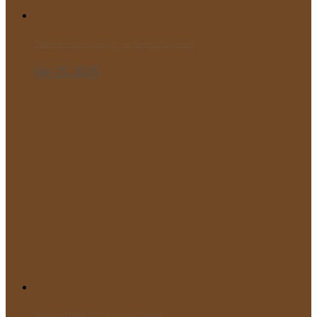
Παρελαύνουν οι μαθητές του Μικρού Πρίγκιπα!
Οκτ 25, 2025
“Ανοιχτό Μάθημα” στο Κολυμβητήριο!