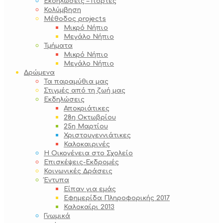
Εκδηλώσεις – Γιορτές
Κολύμβηση
Μέθοδος projects
Μικρό Νήπιο
Μεγάλο Νήπιο
Τμήματα
Μικρό Νήπιο
Μεγάλο Νήπιο
Δρώμενα
Τα παραμύθια μας
Στιγμές από τη ζωή μας
Εκδηλώσεις
Αποκριάτικες
28η Οκτωβρίου
25η Μαρτίου
Χριστουγεννιάτικες
Καλοκαιρινές
Η Οικογένεια στο Σχολείο
Επισκέψεις-Εκδρομές
Κοινωνικές Δράσεις
Έντυπα
Είπαν για εμάς
Εφημερίδα Πληροφορικής 2017
Καλοκαίρι 2013
Γνωμικά