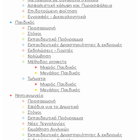
Μεταφορά με σύγχρονα σχολικά
Ασφαλιστική κάλυψη και Πυρασφάλεια
Επιδοτούμενη φοίτηση
Εγγραφές – Δικαιολογητικά
Παιδικός
Προσαρμογή
Στόχοι
Εκπαιδευτικό Πρόγραμμα
Εκπαιδευτικές Δραστηριότητες & εκδρομές
Εκδηλώσεις – Γιορτές
Κολύμβηση
Μέθοδος projects
Μικρός Παιδικός
Μεγάλος Παιδικός
Τμήματα
Μικρός Παιδικός
Μεγάλος Παιδικός
Νηπιαγωγείο
Προσαρμογή
Εφόδια για το Δημοτικό
Στόχοι
Εκπαιδευτικό Πρόγραμμα
Νέες Τεχνολογίες
Εκμάθηση Αγγλικών
Εκπαιδευτικές Δραστηριότητες & εκδρομές