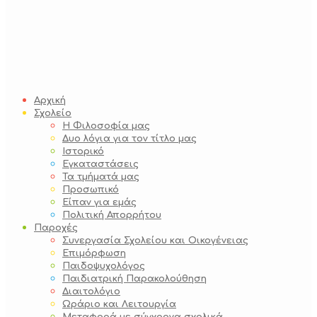
Αρχική
Σχολείο
Η Φιλοσοφία μας
Δυο λόγια για τον τίτλο μας
Ιστορικό
Εγκαταστάσεις
Τα τμήματά μας
Προσωπικό
Είπαν για εμάς
Πολιτική Απορρήτου
Παροχές
Συνεργασία Σχολείου και Οικογένειας
Επιμόρφωση
Παιδοψυχολόγος
Παιδιατρική Παρακολούθηση
Διαιτολόγιο
Ωράριο και Λειτουργία