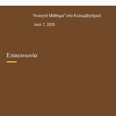
Οκτ 25, 2025
“Ανοιχτό Μάθημα” στο Κολυμβητήριο!
Ιούλ 7, 2025
11
Επικοινωνία
7 Ιουνίου 2019
Μικρός Πρίγκιπας
0 Comments