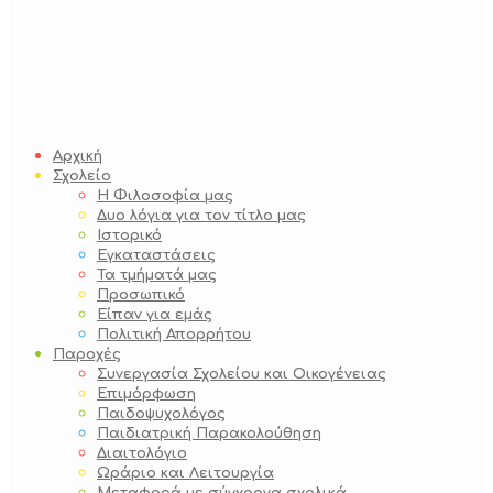
Αρχική
Σχολείο
Η Φιλοσοφία μας
Δυο λόγια για τον τίτλο μας
Ιστορικό
Εγκαταστάσεις
Τα τμήματά μας
Προσωπικό
Είπαν για εμάς
Πολιτική Απορρήτου
Παροχές
Συνεργασία Σχολείου και Οικογένειας
Επιμόρφωση
Παιδοψυχολόγος
Παιδιατρική Παρακολούθηση
Διαιτολόγιο
Ωράριο και Λειτουργία