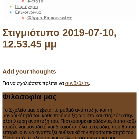
e-class
Περιήγηση
Επικοινωνία
Φόρμα Επικοινωνίας
Στιγμιότυπο 2019-07-10,
12.53.45 μμ
Add your thoughts
Για να σχολιάσετε πρέπει να
συνδεθείτε
.
Φιλοσοφία μας
Το Σχολείο μας σέβεται το ρυθμό ανάπτυξης και τη
μοναδικότητά του κάθε παιδιού ξεχωριστά και στοχεύει στην
ολόπλευρη ανάπτυξη του. Πιστεύουμε ακράδαντα, ότι το κάθε
παιδί είναι μοναδικό και δικαιούται όλα τα εφόδια, που θα του
επιτρέψουν να αναπτύξει αυθεντικά την προσωπικότητά του.
Μέσα από το πλούσιο και ευέλικτο εκπαιδευτικό μας