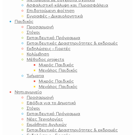
Μεταφορά με σύγχρονα σχολικά
Ασφαλιστική κάλυψη και Πυρασφάλεια
Επιδοτούμενη φοίτηση
Εγγραφές – Δικαιολογητικά
Παιδικός
Προσαρμογή
Στόχοι
Εκπαιδευτικό Πρόγραμμα
Εκπαιδευτικές Δραστηριότητες & εκδρομές
Εκδηλώσεις – Γιορτές
Κολύμβηση
Μέθοδος projects
Μικρός Παιδικός
Μεγάλος Παιδικός
Τμήματα
Μικρός Παιδικός
Μεγάλος Παιδικός
Νηπιαγωγείο
Προσαρμογή
Εφόδια για το Δημοτικό
Στόχοι
Εκπαιδευτικό Πρόγραμμα
Νέες Τεχνολογίες
Εκμάθηση Αγγλικών
Εκπαιδευτικές Δραστηριότητες & εκδρομές