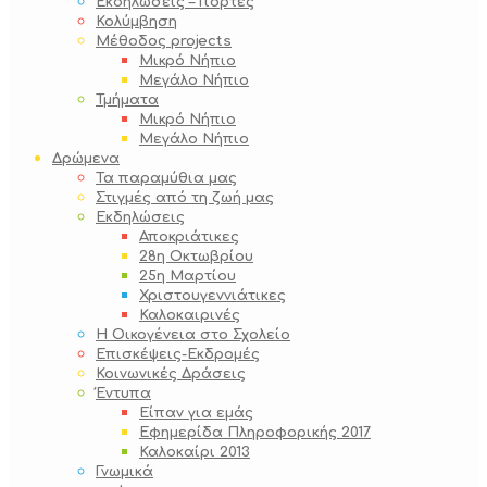
Εκδηλώσεις – Γιορτές
Κολύμβηση
Μέθοδος projects
Μικρό Νήπιο
Μεγάλο Νήπιο
Τμήματα
Μικρό Νήπιο
Μεγάλο Νήπιο
Δρώμενα
Τα παραμύθια μας
Στιγμές από τη ζωή μας
Εκδηλώσεις
Αποκριάτικες
28η Οκτωβρίου
25η Μαρτίου
Χριστουγεννιάτικες
Καλοκαιρινές
Η Οικογένεια στο Σχολείο
Επισκέψεις-Εκδρομές
Κοινωνικές Δράσεις
Έντυπα
Είπαν για εμάς
Εφημερίδα Πληροφορικής 2017
Καλοκαίρι 2013
Γνωμικά