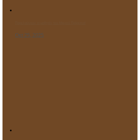
Παρελαύνουν οι μαθητές του Μικρού Πρίγκιπα!
Οκτ 25, 2025