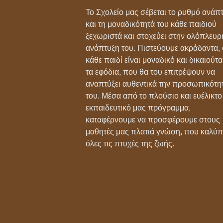
Το Σχολείο μας σέβεται το ρυθμό ανάπ
και τη μοναδικότητά του κάθε παιδιού
Μικρός 
ξεχωριστά και στοχεύει στην ολόπλευρ
ανάπτυξη του. Πιστεύουμε ακράδαντα, ό
κάθε παιδί είναι μοναδικό και δικαιούτα
τα εφόδια, που θα του επιτρέψουν να
αναπτύξει αυθεντικά την προσωπικότη
του. Μέσα από το πλούσιο και ευέλικτο
εκπαιδευτικό μας πρόγραμμα,
Post
καταφέρνουμε να προσφέρουμε στους
navigation
Τα-νέα-του-Υπολογιστή-12-13-
μαθητές μας πλατιά γνώση, που καλύπ
όλες τις πτυχές της ζωής.
7
Add y
Για να σχολιάσετε πρέπει να
συνδεθείτ