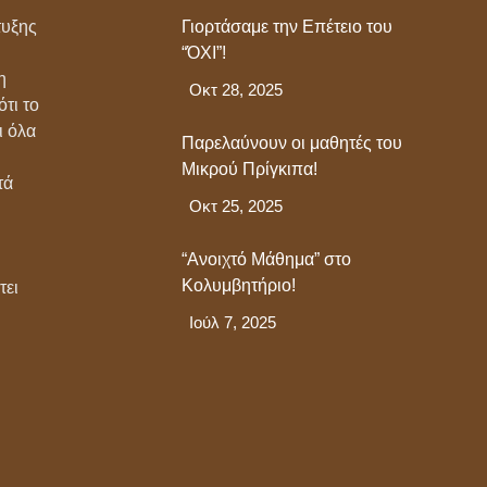
τυξης
Γιορτάσαμε την Επέτειο του
Πρίγκιπας
0 Comments
“ΌΧΙ”!
η
Οκτ 28, 2025
τι το
ι όλα
Παρελαύνουν οι μαθητές του
Μικρού Πρίγκιπα!
τά
Οκτ 25, 2025
“Ανοιχτό Μάθημα” στο
Κολυμβητήριο!
τει
Ιούλ 7, 2025
our thoughts
ε
.