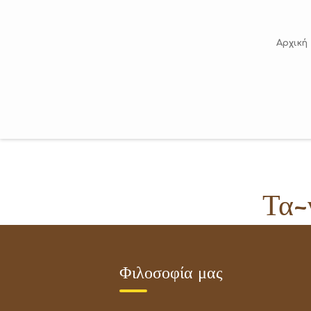
Skip
to
content
Αρχική
Τα-
Φιλοσοφία μας