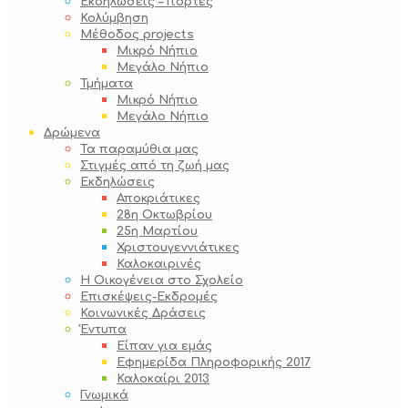
Εκδηλώσεις – Γιορτές
Κολύμβηση
Μέθοδος projects
Μικρό Νήπιο
Μεγάλο Νήπιο
Τμήματα
Μικρό Νήπιο
Μεγάλο Νήπιο
Δρώμενα
Τα παραμύθια μας
Στιγμές από τη ζωή μας
Εκδηλώσεις
Αποκριάτικες
28η Οκτωβρίου
25η Μαρτίου
Χριστουγεννιάτικες
Καλοκαιρινές
Η Οικογένεια στο Σχολείο
Επισκέψεις-Εκδρομές
Κοινωνικές Δράσεις
Έντυπα
Είπαν για εμάς
Εφημερίδα Πληροφορικής 2017
Καλοκαίρι 2013
Γνωμικά