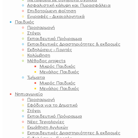
Μεταφορά με σύγχρονα σχολικά
Ασφαλιστική κάλυψη και Πυρασφάλεια
Επιδοτούμενη φοίτηση
Εγγραφές – Δικαιολογητικά
Παιδικός
Προσαρμογή
Στόχοι
Εκπαιδευτικό Πρόγραμμα
Εκπαιδευτικές Δραστηριότητες & εκδρομές
Εκδηλώσεις – Γιορτές
Κολύμβηση
Μέθοδος projects
Μικρός Παιδικός
Μεγάλος Παιδικός
Τμήματα
Μικρός Παιδικός
Μεγάλος Παιδικός
Νηπιαγωγείο
Προσαρμογή
Εφόδια για το Δημοτικό
Στόχοι
Εκπαιδευτικό Πρόγραμμα
Νέες Τεχνολογίες
Εκμάθηση Αγγλικών
Εκπαιδευτικές Δραστηριότητες & εκδρομές