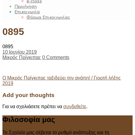
e-class
Περιήγηση
Επικοινωνία
Φόρμα Επικοινωνίας
0895
0895
10 Ιουνίου 2019
Μικρός Πρίγκιπας
0 Comments
Post
Ο Μικρός Πρίγκιπας ταξιδεύει την αγάπη! / Γιορτή λήξης
2019
navigation
Add your thoughts
Για να σχολιάσετε πρέπει να
συνδεθείτε
.
Φιλοσοφία μας
Το Σχολείο μας σέβεται το ρυθμό ανάπτυξης και τη