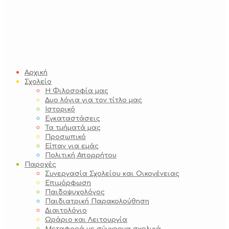
Αρχική
Σχολείο
Η Φιλοσοφία μας
Δυο λόγια για τον τίτλο μας
Ιστορικό
Εγκαταστάσεις
Τα τμήματά μας
Προσωπικό
Είπαν για εμάς
Πολιτική Απορρήτου
Παροχές
Συνεργασία Σχολείου και Οικογένειας
Επιμόρφωση
Παιδοψυχολόγος
Παιδιατρική Παρακολούθηση
Διαιτολόγιο
Ωράριο και Λειτουργία