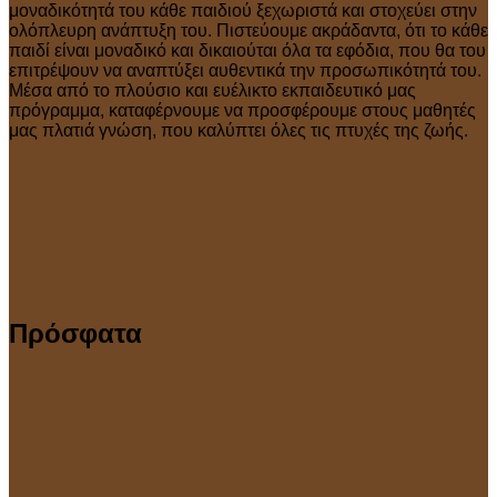
μοναδικότητά του κάθε παιδιού ξεχωριστά και στοχεύει στην
ολόπλευρη ανάπτυξη του. Πιστεύουμε ακράδαντα, ότι το κάθε
παιδί είναι μοναδικό και δικαιούται όλα τα εφόδια, που θα του
επιτρέψουν να αναπτύξει αυθεντικά την προσωπικότητά του.
Μέσα από το πλούσιο και ευέλικτο εκπαιδευτικό μας
πρόγραμμα, καταφέρνουμε να προσφέρουμε στους μαθητές
μας πλατιά γνώση, που καλύπτει όλες τις πτυχές της ζωής.
Πρόσφατα