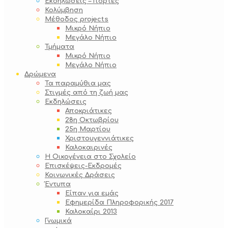
Εκδηλώσεις – Γιορτές
Κολύμβηση
Μέθοδος projects
Μικρό Νήπιο
Μεγάλο Νήπιο
Τμήματα
Μικρό Νήπιο
Μεγάλο Νήπιο
Δρώμενα
Τα παραμύθια μας
Στιγμές από τη ζωή μας
Εκδηλώσεις
Αποκριάτικες
28η Οκτωβρίου
25η Μαρτίου
Χριστουγεννιάτικες
Καλοκαιρινές
Η Οικογένεια στο Σχολείο
Επισκέψεις-Εκδρομές
Κοινωνικές Δράσεις
Έντυπα
Είπαν για εμάς
Εφημερίδα Πληροφορικής 2017
Καλοκαίρι 2013
Γνωμικά