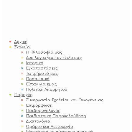
Αρχική
Σχολείο
Η Φιλοσοφία μας
Δυο λόγια για τον τίτλο μας
Ιστορικό
Εγκαταστάσεις
Τα τμήματά μας
Προσωπικό
Είπαν για εμάς
Πολιτική Απορρήτου
Παροχές
Συνεργασία Σχολείου και Οικογένειας
Επιμόρφωση
Παιδοψυχολόγος
Παιδιατρική Παρακολούθηση
Διαιτολόγιο
Ωράριο και Λειτουργία