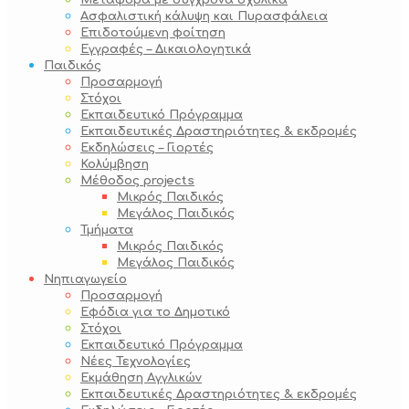
Μεταφορά με σύγχρονα σχολικά
Ασφαλιστική κάλυψη και Πυρασφάλεια
Επιδοτούμενη φοίτηση
Εγγραφές – Δικαιολογητικά
Παιδικός
Προσαρμογή
Στόχοι
Εκπαιδευτικό Πρόγραμμα
Εκπαιδευτικές Δραστηριότητες & εκδρομές
Εκδηλώσεις – Γιορτές
Κολύμβηση
Μέθοδος projects
Μικρός Παιδικός
Μεγάλος Παιδικός
Τμήματα
Μικρός Παιδικός
Μεγάλος Παιδικός
Νηπιαγωγείο
Προσαρμογή
Εφόδια για το Δημοτικό
Στόχοι
Εκπαιδευτικό Πρόγραμμα
Νέες Τεχνολογίες
Εκμάθηση Αγγλικών
Εκπαιδευτικές Δραστηριότητες & εκδρομές