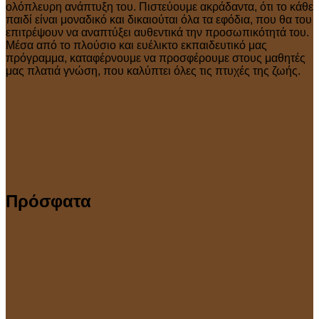
ολόπλευρη ανάπτυξη του. Πιστεύουμε ακράδαντα, ότι το κάθε
παιδί είναι μοναδικό και δικαιούται όλα τα εφόδια, που θα του
επιτρέψουν να αναπτύξει αυθεντικά την προσωπικότητά του.
Μέσα από το πλούσιο και ευέλικτο εκπαιδευτικό μας
πρόγραμμα, καταφέρνουμε να προσφέρουμε στους μαθητές
μας πλατιά γνώση, που καλύπτει όλες τις πτυχές της ζωής.
Πρόσφατα