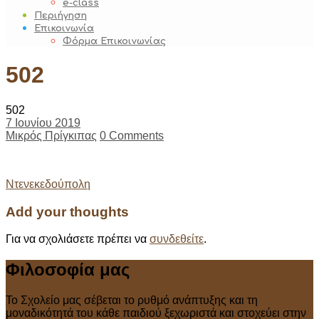
e-class
Περιήγηση
Επικοινωνία
Φόρμα Επικοινωνίας
502
502
7 Ιουνίου 2019
Μικρός Πρίγκιπας
0 Comments
Post
Ντενεκεδούπολη
navigation
Add your thoughts
Για να σχολιάσετε πρέπει να
συνδεθείτε
.
Φιλοσοφία μας
Το Σχολείο μας σέβεται το ρυθμό ανάπτυξης και τη
μοναδικότητά του κάθε παιδιού ξεχωριστά και στοχεύει στην