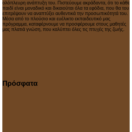
ολόπλευρη ανάπτυξη του. Πιστεύουμε ακράδαντα, ότι το κάθε
παιδί είναι μοναδικό και δικαιούται όλα τα εφόδια, που θα του
επιτρέψουν να αναπτύξει αυθεντικά την προσωπικότητά του.
Μέσα από το πλούσιο και ευέλικτο εκπαιδευτικό μας
πρόγραμμα, καταφέρνουμε να προσφέρουμε στους μαθητές
μας πλατιά γνώση, που καλύπτει όλες τις πτυχές της ζωής.
Πρόσφατα