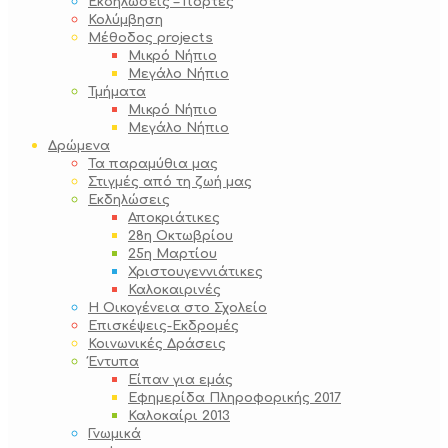
Εκδηλώσεις – Γιορτές
Κολύμβηση
Μέθοδος projects
Μικρό Νήπιο
Μεγάλο Νήπιο
Τμήματα
Μικρό Νήπιο
Μεγάλο Νήπιο
Δρώμενα
Τα παραμύθια μας
Στιγμές από τη ζωή μας
Εκδηλώσεις
Αποκριάτικες
28η Οκτωβρίου
25η Μαρτίου
Χριστουγεννιάτικες
Καλοκαιρινές
Η Οικογένεια στο Σχολείο
Επισκέψεις-Εκδρομές
Κοινωνικές Δράσεις
Έντυπα
Είπαν για εμάς
Εφημερίδα Πληροφορικής 2017
Καλοκαίρι 2013
Γνωμικά