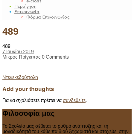
e-class
Περιήγηση
Επικοινωνία
Φόρμα Επικοινωνίας
489
489
7 Ιουνίου 2019
Μικρός Πρίγκιπας
0 Comments
Post
Ντενεκεδούπολη
navigation
Add your thoughts
Για να σχολιάσετε πρέπει να
συνδεθείτε
.
Φιλοσοφία μας
Το Σχολείο μας σέβεται το ρυθμό ανάπτυξης και τη
μοναδικότητά του κάθε παιδιού ξεχωριστά και στοχεύει στην