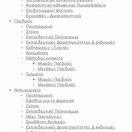
Μεταφορά με σύγχρονα σχολικά
Ασφαλιστική κάλυψη και Πυρασφάλεια
Επιδοτούμενη φοίτηση
Εγγραφές – Δικαιολογητικά
Παιδικός
Προσαρμογή
Στόχοι
Εκπαιδευτικό Πρόγραμμα
Εκπαιδευτικές Δραστηριότητες & εκδρομές
Εκδηλώσεις – Γιορτές
Κολύμβηση
Μέθοδος projects
Μικρός Παιδικός
Μεγάλος Παιδικός
Τμήματα
Μικρός Παιδικός
Μεγάλος Παιδικός
Νηπιαγωγείο
Προσαρμογή
Εφόδια για το Δημοτικό
Στόχοι
Εκπαιδευτικό Πρόγραμμα
Νέες Τεχνολογίες
Εκμάθηση Αγγλικών
Εκπαιδευτικές Δραστηριότητες & εκδρομές