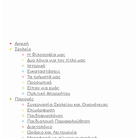
Αρχική
Σχολείο
Η Φιλοσοφία μας
Δυο λόγια για τον τίτλο μας
Ιστορικό
Εγκαταστάσεις
Τα τμήματά μας
Προσωπικό
Είπαν για εμάς
Πολιτική Απορρήτου
Παροχές
Συνεργασία Σχολείου και Οικογένειας
Επιμόρφωση
Παιδοψυχολόγος
Παιδιατρική Παρακολούθηση
Διαιτολόγιο
Ωράριο και Λειτουργία