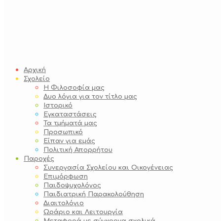
Αρχική
Σχολείο
Η Φιλοσοφία μας
Δυο λόγια για τον τίτλο μας
Ιστορικό
Εγκαταστάσεις
Τα τμήματά μας
Προσωπικό
Είπαν για εμάς
Πολιτική Απορρήτου
Παροχές
Συνεργασία Σχολείου και Οικογένειας
Επιμόρφωση
Παιδοψυχολόγος
Παιδιατρική Παρακολούθηση
Διαιτολόγιο
Ωράριο και Λειτουργία