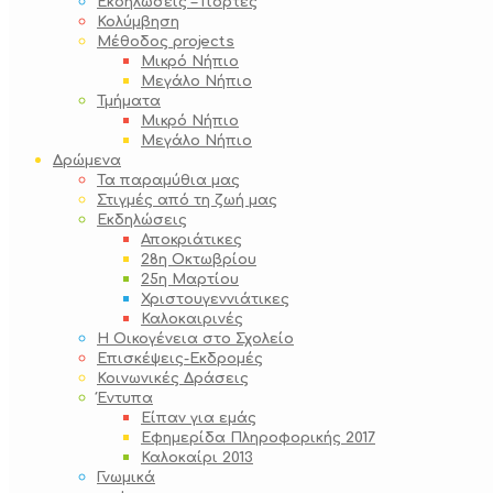
Εκδηλώσεις – Γιορτές
Κολύμβηση
Μέθοδος projects
Μικρό Νήπιο
Μεγάλο Νήπιο
Τμήματα
Μικρό Νήπιο
Μεγάλο Νήπιο
Δρώμενα
Τα παραμύθια μας
Στιγμές από τη ζωή μας
Εκδηλώσεις
Αποκριάτικες
28η Οκτωβρίου
25η Μαρτίου
Χριστουγεννιάτικες
Καλοκαιρινές
Η Οικογένεια στο Σχολείο
Επισκέψεις-Εκδρομές
Κοινωνικές Δράσεις
Έντυπα
Είπαν για εμάς
Εφημερίδα Πληροφορικής 2017
Καλοκαίρι 2013
Γνωμικά