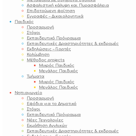
Μεταφορά με σύγχρονα σχολικά
Ασφαλιστική κάλυψη και Πυρασφάλεια
Επιδοτούμενη φοίτηση
Εγγραφές – Δικαιολογητικά
Παιδικός
Προσαρμογή
Στόχοι
Εκπαιδευτικό Πρόγραμμα
Εκπαιδευτικές Δραστηριότητες & εκδρομές
Εκδηλώσεις – Γιορτές
Κολύμβηση
Μέθοδος projects
Μικρός Παιδικός
Μεγάλος Παιδικός
Τμήματα
Μικρός Παιδικός
Μεγάλος Παιδικός
Νηπιαγωγείο
Προσαρμογή
Εφόδια για το Δημοτικό
Στόχοι
Εκπαιδευτικό Πρόγραμμα
Νέες Τεχνολογίες
Εκμάθηση Αγγλικών
Εκπαιδευτικές Δραστηριότητες & εκδρομές