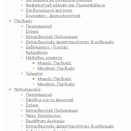
Μεταφορά με σύγχρονα σχολικά
Ασφαλιστική κάλυψη και Πυρασφάλεια
Επιδοτούμενη φοίτηση
Εγγραφές – Δικαιολογητικά
Παιδικός
Προσαρμογή
Στόχοι
Εκπαιδευτικό Πρόγραμμα
Εκπαιδευτικές Δραστηριότητες & εκδρομές
Εκδηλώσεις – Γιορτές
Κολύμβηση
Μέθοδος projects
Μικρός Παιδικός
Μεγάλος Παιδικός
Τμήματα
Μικρός Παιδικός
Μεγάλος Παιδικός
Νηπιαγωγείο
Προσαρμογή
Εφόδια για το Δημοτικό
Στόχοι
Εκπαιδευτικό Πρόγραμμα
Νέες Τεχνολογίες
Εκμάθηση Αγγλικών
Εκπαιδευτικές Δραστηριότητες & εκδρομές