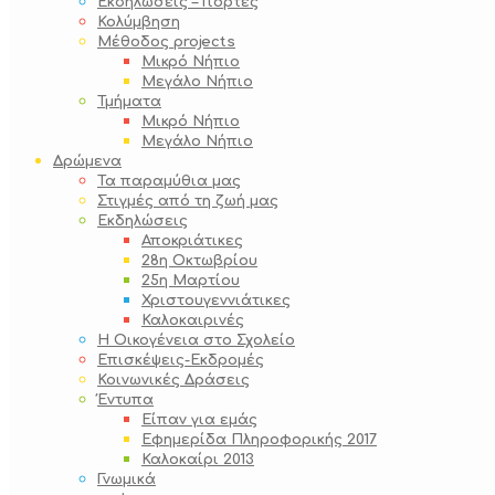
Εκδηλώσεις – Γιορτές
Κολύμβηση
Μέθοδος projects
Μικρό Νήπιο
Μεγάλο Νήπιο
Τμήματα
Μικρό Νήπιο
Μεγάλο Νήπιο
Δρώμενα
Τα παραμύθια μας
Στιγμές από τη ζωή μας
Εκδηλώσεις
Αποκριάτικες
28η Οκτωβρίου
25η Μαρτίου
Χριστουγεννιάτικες
Καλοκαιρινές
Η Οικογένεια στο Σχολείο
Επισκέψεις-Εκδρομές
Κοινωνικές Δράσεις
Έντυπα
Είπαν για εμάς
Εφημερίδα Πληροφορικής 2017
Καλοκαίρι 2013
Γνωμικά