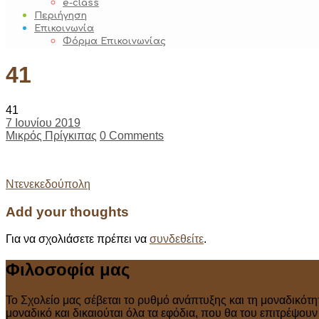
e-class
Περιήγηση
Επικοινωνία
Φόρμα Επικοινωνίας
41
41
7 Ιουνίου 2019
Μικρός Πρίγκιπας
0 Comments
Post
Ντενεκεδούπολη
navigation
Add your thoughts
Για να σχολιάσετε πρέπει να
συνδεθείτε
.
Φιλοσοφία μας
Το Σχολείο μας σέβεται το ρυθμό ανάπτυξης και τη μοναδικότη
μοναδικό και δικαιούται όλα τα εφόδια, που θα του επιτρέψου