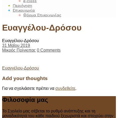
e-class
Περιήγηση
Επικοινωνία
Φόρμα Επικοινωνίας
Ευαγγέλου-Δρόσου
Ευαγγέλου-Δρόσου
31 Μαΐου 2019
Μικρός Πρίγκιπας
0 Comments
Post
Ευαγγέλου-Δρόσου
navigation
Add your thoughts
Για να σχολιάσετε πρέπει να
συνδεθείτε
.
Φιλοσοφία μας
Το Σχολείο μας σέβεται το ρυθμό ανάπτυξης και τη
μοναδικότητά του κάθε παιδιού ξεχωριστά και στοχεύει στην