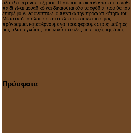
ολόπλευρη ανάπτυξη του. Πιστεύουμε ακράδαντα, ότι το κάθε
παιδί είναι μοναδικό και δικαιούται όλα τα εφόδια, που θα του
επιτρέψουν να αναπτύξει αυθεντικά την προσωπικότητά του.
Μέσα από το πλούσιο και ευέλικτο εκπαιδευτικό μας
πρόγραμμα, καταφέρνουμε να προσφέρουμε στους μαθητές
μας πλατιά γνώση, που καλύπτει όλες τις πτυχές της ζωής.
Πρόσφατα