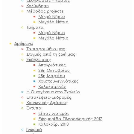
Εκδηλώσεις – Γιορτές
Κολύμβηση
Μέθοδος projects
Μικρό Νήπιο
Μεγάλο Νήπιο
Τμήματα
Μικρό Νήπιο
Μεγάλο Νήπιο
Δρώμενα
Τα παραμύθια μας
Στιγμές από τη ζωή μας
Εκδηλώσεις
Αποκριάτικες
28η Οκτωβρίου
25η Μαρτίου
Χριστουγεννιάτικες
Καλοκαιρινές
Η Οικογένεια στο Σχολείο
Επισκέψεις-Εκδρομές
Κοινωνικές Δράσεις
Έντυπα
Είπαν για εμάς
Εφημερίδα Πληροφορικής 2017
Καλοκαίρι 2013
Γνωμικά