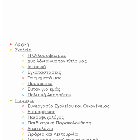
Αρχική
Σχολείο
Η Φιλοσοφία μας
Δυο λόγια για τον τίτλο μας
Ιστορικό
Εγκαταστάσεις
Τα τμήματά μας
Προσωπικό
Είπαν για εμάς
Πολιτική Απορρήτου
Παροχές
Συνεργασία Σχολείου και Οικογένειας
Επιμόρφωση
Παιδοψυχολόγος
Παιδιατρική Παρακολούθηση
Διαιτολόγιο
Ωράριο και Λειτουργία