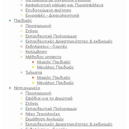
Μεταφορά με σύγχρονα σχολικά
Ασφαλιστική κάλυψη και Πυρασφάλεια
Επιδοτούμενη φοίτηση
Εγγραφές – Δικαιολογητικά
Παιδικός
Προσαρμογή
Στόχοι
Εκπαιδευτικό Πρόγραμμα
Εκπαιδευτικές Δραστηριότητες & εκδρομές
Εκδηλώσεις – Γιορτές
Κολύμβηση
Μέθοδος projects
Μικρός Παιδικός
Μεγάλος Παιδικός
Τμήματα
Μικρός Παιδικός
Μεγάλος Παιδικός
Νηπιαγωγείο
Προσαρμογή
Εφόδια για το Δημοτικό
Στόχοι
Εκπαιδευτικό Πρόγραμμα
Νέες Τεχνολογίες
Εκμάθηση Αγγλικών
Εκπαιδευτικές Δραστηριότητες & εκδρομές