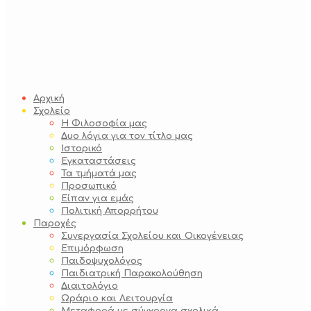
Αρχική
Σχολείο
Η Φιλοσοφία μας
Δυο λόγια για τον τίτλο μας
Ιστορικό
Εγκαταστάσεις
Τα τμήματά μας
Προσωπικό
Είπαν για εμάς
Πολιτική Απορρήτου
Παροχές
Συνεργασία Σχολείου και Οικογένειας
Επιμόρφωση
Παιδοψυχολόγος
Παιδιατρική Παρακολούθηση
Διαιτολόγιο
Ωράριο και Λειτουργία