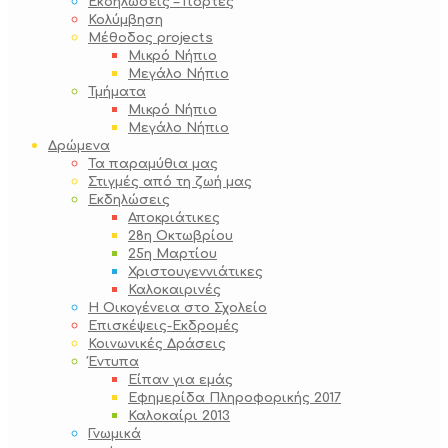
Εκδηλώσεις – Γιορτές
Κολύμβηση
Μέθοδος projects
Μικρό Νήπιο
Μεγάλο Νήπιο
Τμήματα
Μικρό Νήπιο
Μεγάλο Νήπιο
Δρώμενα
Τα παραμύθια μας
Στιγμές από τη ζωή μας
Εκδηλώσεις
Αποκριάτικες
28η Οκτωβρίου
25η Μαρτίου
Χριστουγεννιάτικες
Καλοκαιρινές
Η Οικογένεια στο Σχολείο
Επισκέψεις-Εκδρομές
Κοινωνικές Δράσεις
Έντυπα
Είπαν για εμάς
Εφημερίδα Πληροφορικής 2017
Καλοκαίρι 2013
Γνωμικά