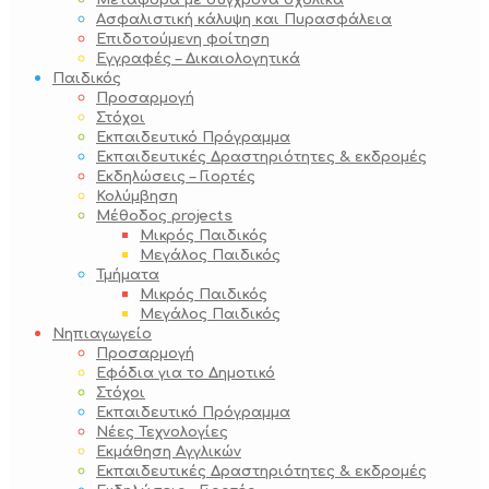
Μεταφορά με σύγχρονα σχολικά
Ασφαλιστική κάλυψη και Πυρασφάλεια
Επιδοτούμενη φοίτηση
Εγγραφές – Δικαιολογητικά
Παιδικός
Προσαρμογή
Στόχοι
Εκπαιδευτικό Πρόγραμμα
Εκπαιδευτικές Δραστηριότητες & εκδρομές
Εκδηλώσεις – Γιορτές
Κολύμβηση
Μέθοδος projects
Μικρός Παιδικός
Μεγάλος Παιδικός
Τμήματα
Μικρός Παιδικός
Μεγάλος Παιδικός
Νηπιαγωγείο
Προσαρμογή
Εφόδια για το Δημοτικό
Στόχοι
Εκπαιδευτικό Πρόγραμμα
Νέες Τεχνολογίες
Εκμάθηση Αγγλικών
Εκπαιδευτικές Δραστηριότητες & εκδρομές