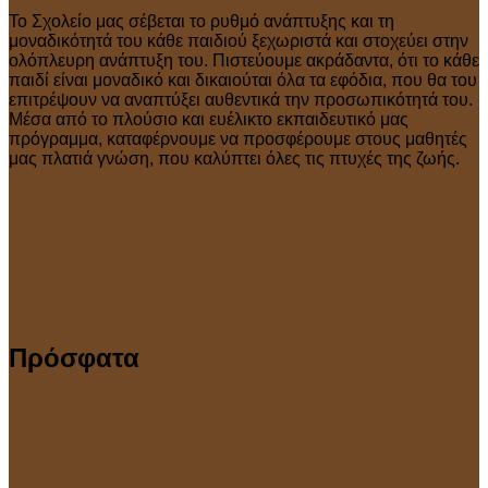
Το Σχολείο μας σέβεται το ρυθμό ανάπτυξης και τη
μοναδικότητά του κάθε παιδιού ξεχωριστά και στοχεύει στην
ολόπλευρη ανάπτυξη του. Πιστεύουμε ακράδαντα, ότι το κάθε
παιδί είναι μοναδικό και δικαιούται όλα τα εφόδια, που θα του
επιτρέψουν να αναπτύξει αυθεντικά την προσωπικότητά του.
Μέσα από το πλούσιο και ευέλικτο εκπαιδευτικό μας
πρόγραμμα, καταφέρνουμε να προσφέρουμε στους μαθητές
μας πλατιά γνώση, που καλύπτει όλες τις πτυχές της ζωής.
Πρόσφατα