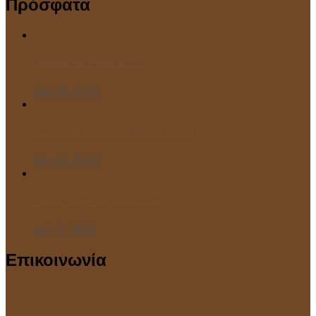
Πρόσφατα
Γιορτάσαμε την Επέτειο του “ΌΧΙ”!
Οκτ 28, 2025
Παρελαύνουν οι μαθητές του Μικρού Πρίγκιπα!
Οκτ 25, 2025
“Ανοιχτό Μάθημα” στο Κολυμβητήριο!
Ιούλ 7, 2025
Επικοινωνία