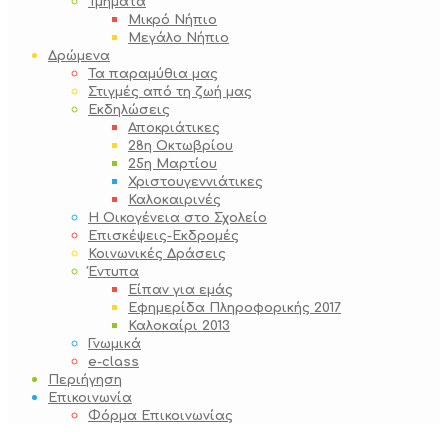
Τμήματα
Μικρό Νήπιο
Μεγάλο Νήπιο
Δρώμενα
Τα παραμύθια μας
Στιγμές από τη ζωή μας
Εκδηλώσεις
Αποκριάτικες
28η Οκτωβρίου
25η Μαρτίου
Χριστουγεννιάτικες
Καλοκαιρινές
Η Οικογένεια στο Σχολείο
Επισκέψεις-Εκδρομές
Κοινωνικές Δράσεις
Έντυπα
Είπαν για εμάς
Εφημερίδα Πληροφορικής 2017
Καλοκαίρι 2013
Γνωμικά
e-class
Περιήγηση
Επικοινωνία
Φόρμα Επικοινωνίας