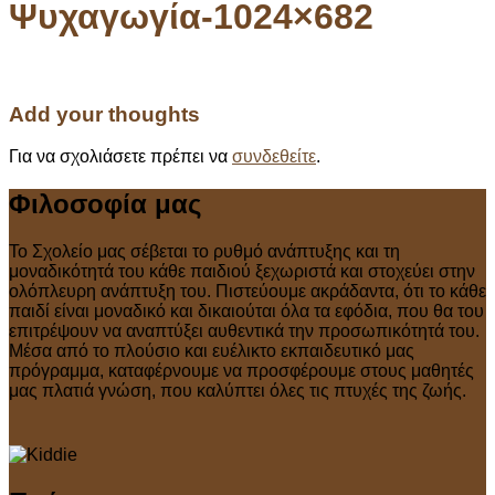
Ψυχαγωγία-1024×682
Add your thoughts
Για να σχολιάσετε πρέπει να
συνδεθείτε
.
Φιλοσοφία μας
Το Σχολείο μας σέβεται το ρυθμό ανάπτυξης και τη
μοναδικότητά του κάθε παιδιού ξεχωριστά και στοχεύει στην
ολόπλευρη ανάπτυξη του. Πιστεύουμε ακράδαντα, ότι το κάθε
παιδί είναι μοναδικό και δικαιούται όλα τα εφόδια, που θα του
επιτρέψουν να αναπτύξει αυθεντικά την προσωπικότητά του.
Μέσα από το πλούσιο και ευέλικτο εκπαιδευτικό μας
πρόγραμμα, καταφέρνουμε να προσφέρουμε στους μαθητές
μας πλατιά γνώση, που καλύπτει όλες τις πτυχές της ζωής.