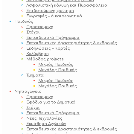
Μεταφορά με σύγχρονα σχολικά
Ασφαλιστική κάλυψη και Πυρασφάλεια
Επιδοτούμενη φοίτηση
Εγγραφές – Δικαιολογητικά
Παιδικός
Προσαρμογή
Στόχοι
Εκπαιδευτικό Πρόγραμμα
Εκπαιδευτικές Δραστηριότητες & εκδρομές
Εκδηλώσεις – Γιορτές
Κολύμβηση
Μέθοδος projects
Μικρός Παιδικός
Μεγάλος Παιδικός
Τμήματα
Μικρός Παιδικός
Μεγάλος Παιδικός
Νηπιαγωγείο
Προσαρμογή
Εφόδια για το Δημοτικό
Στόχοι
Εκπαιδευτικό Πρόγραμμα
Νέες Τεχνολογίες
Εκμάθηση Αγγλικών
Εκπαιδευτικές Δραστηριότητες & εκδρομές