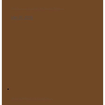
Παρελαύνουν οι μαθητές του Μικρού Πρίγκιπα!
Οκτ 25, 2025
“Ανοιχτό Μάθημα” στο Κολυμβητήριο!