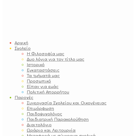
Αρχική
Σχολείο
Η Φιλοσοφία μας
Δυο λόγια για τον τίτλο μας
Ιστορικό
Εγκαταστάσεις
Τα τμήματά μας
Προσωπικό
Είπαν για εμάς
Πολιτική Απορρήτου
Παροχές
Συνεργασία Σχολείου και Οικογένειας
Επιμόρφωση
Παιδοψυχολόγος
Παιδιατρική Παρακολούθηση
Διαιτολόγιο
Ωράριο και Λειτουργία