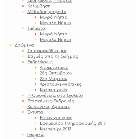
Εκδηλώσεις – Γιορτές
Κολύμβηση
Μέθοδος projects
Μικρό Νήπιο
Μεγάλο Νήπιο
Τμήματα
Μικρό Νήπιο
Μεγάλο Νήπιο
Δρώμενα
Τα παραμύθια μας
Στιγμές από τη ζωή μας
Εκδηλώσεις
Αποκριάτικες
28η Οκτωβρίου
25η Μαρτίου
Χριστουγεννιάτικες
Καλοκαιρινές
Η Οικογένεια στο Σχολείο
Επισκέψεις-Εκδρομές
Κοινωνικές Δράσεις
Έντυπα
Είπαν για εμάς
Εφημερίδα Πληροφορικής 2017
Καλοκαίρι 2013
Γνωμικά