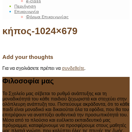
e-class
Περιήγηση
Επικοινωνία
Φόρμα Επικοινωνίας
κήπος-1024×679
Add your thoughts
Για να σχολιάσετε πρέπει να
συνδεθείτε
.
Φιλοσοφία μας
Το Σχολείο μας σέβεται το ρυθμό ανάπτυξης και τη
μοναδικότητά του κάθε παιδιού ξεχωριστά και στοχεύει στην
ολόπλευρη ανάπτυξη του. Πιστεύουμε ακράδαντα, ότι το κάθε
παιδί είναι μοναδικό και δικαιούται όλα τα εφόδια, που θα του
επιτρέψουν να αναπτύξει αυθεντικά την προσωπικότητά του.
Μέσα από το πλούσιο και ευέλικτο εκπαιδευτικό μας
πρόγραμμα, καταφέρνουμε να προσφέρουμε στους μαθητές
μας πλατιά γνώση, που καλύπτει όλες τις πτυχές της ζωής.