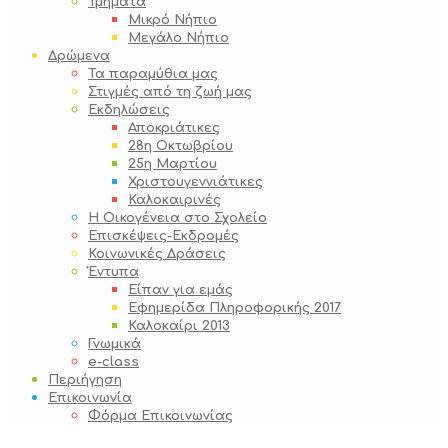
Τμήματα
Μικρό Νήπιο
Μεγάλο Νήπιο
Δρώμενα
Τα παραμύθια μας
Στιγμές από τη ζωή μας
Εκδηλώσεις
Αποκριάτικες
28η Οκτωβρίου
25η Μαρτίου
Χριστουγεννιάτικες
Καλοκαιρινές
Η Οικογένεια στο Σχολείο
Επισκέψεις-Εκδρομές
Κοινωνικές Δράσεις
Έντυπα
Είπαν για εμάς
Εφημερίδα Πληροφορικής 2017
Καλοκαίρι 2013
Γνωμικά
e-class
Περιήγηση
Επικοινωνία
Φόρμα Επικοινωνίας