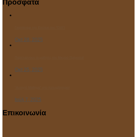
Πρόσφατα
Γιορτάσαμε την Επέτειο του “ΌΧΙ”!
Οκτ 28, 2025
Παρελαύνουν οι μαθητές του Μικρού Πρίγκιπα!
Οκτ 25, 2025
“Ανοιχτό Μάθημα” στο Κολυμβητήριο!
Ιούλ 7, 2025
Επικοινωνία