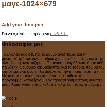
μαγε-1024×679
Add your thoughts
Για να σχολιάσετε πρέπει να
συνδεθείτε
.
Φιλοσοφία μας
Το Σχολείο μας σέβεται το ρυθμό ανάπτυξης και τη
μοναδικότητά του κάθε παιδιού ξεχωριστά και στοχεύει στην
ολόπλευρη ανάπτυξη του. Πιστεύουμε ακράδαντα, ότι το κάθε
παιδί είναι μοναδικό και δικαιούται όλα τα εφόδια, που θα του
επιτρέψουν να αναπτύξει αυθεντικά την προσωπικότητά του.
Μέσα από το πλούσιο και ευέλικτο εκπαιδευτικό μας
πρόγραμμα, καταφέρνουμε να προσφέρουμε στους μαθητές
μας πλατιά γνώση, που καλύπτει όλες τις πτυχές της ζωής.