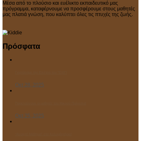
Μέσα από το πλούσιο και ευέλικτο εκπαιδευτικό μας
πρόγραμμα, καταφέρνουμε να προσφέρουμε στους μαθητές
μας πλατιά γνώση, που καλύπτει όλες τις πτυχές της ζωής.
Πρόσφατα
Γιορτάσαμε την Επέτειο του “ΌΧΙ”!
Οκτ 28, 2025
Παρελαύνουν οι μαθητές του Μικρού Πρίγκιπα!
Οκτ 25, 2025
“Ανοιχτό Μάθημα” στο Κολυμβητήριο!