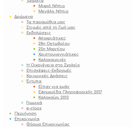
Τμήματα
Μικρό Νήπιο
Μεγάλο Νήπιο
Δρώμενα
Τα παραμύθια μας
Στιγμές από τη ζωή μας
Εκδηλώσεις
Αποκριάτικες
28η Οκτωβρίου
25η Μαρτίου
Χριστουγεννιάτικες
Καλοκαιρινές
Η Οικογένεια στο Σχολείο
Επισκέψεις-Εκδρομές
Κοινωνικές Δράσεις
Έντυπα
Είπαν για εμάς
Εφημερίδα Πληροφορικής 2017
Καλοκαίρι 2013
Γνωμικά
e-class
Περιήγηση
Επικοινωνία
Φόρμα Επικοινωνίας