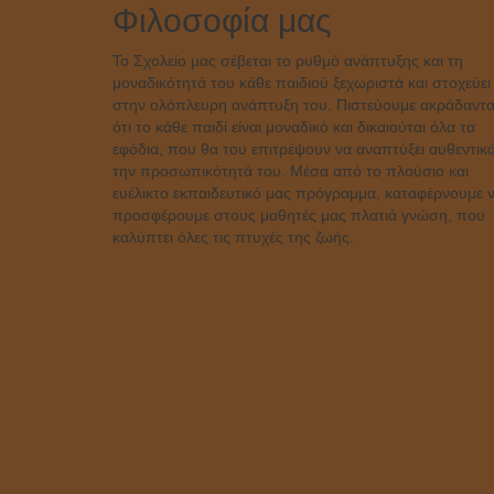
navigation
Φιλοσοφία μας
Το Σχολείο μας σέβεται το ρυθμό ανάπτυξης και τη
μοναδικότητά του κάθε παιδιού ξεχωριστά και στοχεύει
στην ολόπλευρη ανάπτυξη του. Πιστεύουμε ακράδαντα
ότι το κάθε παιδί είναι μοναδικό και δικαιούται όλα τα
εφόδια, που θα του επιτρέψουν να αναπτύξει αυθεντικ
την προσωπικότητά του. Μέσα από το πλούσιο και
ευέλικτο εκπαιδευτικό μας πρόγραμμα, καταφέρνουμε 
προσφέρουμε στους μαθητές μας πλατιά γνώση, που
καλύπτει όλες τις πτυχές της ζωής.