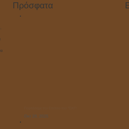
Πρόσφατα
,
ά
να
Γιορτάσαμε την Επέτειο του “ΌΧΙ”!
Οκτ 28, 2025