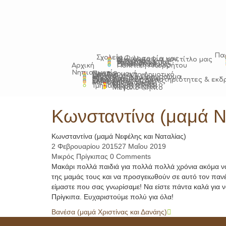
Πα
Σχολείο
Η Φιλοσοφία μας
Δυο λόγια για τον τίτλο μας
Ιστορικό
Εγκαταστάσεις
Τα τμήματά μας
Προσωπικό
Είπαν για εμάς
Αρχική
Πολιτική Απορρήτου
Νηπιαγωγείο
Προσαρμογή
Εφόδια για το Δημοτικό
Στόχοι
Εκπαιδευτικό Πρόγραμμα
Νέες Τεχνολογίες
Εκμάθηση Αγγλικών
Εκπαιδευτικές Δραστηριότητες & εκδ
Εκδηλώσεις – Γιορτές
Κολύμβηση
Μέθοδος projects
Μικρό Νήπιο
Μεγάλο Νήπιο
Τμήματα
Μικρό Νήπιο
Μεγάλο Νήπιο
Κωνσταντίνα (μαμά Ν
Κωνσταντίνα (μαμά Νεφέλης και Ναταλίας)
2 Φεβρουαρίου 2015
27 Μαΐου 2019
Μικρός Πρίγκιπας
0 Comments
Μακάρι πολλά παιδιά για πολλά πολλά χρόνια ακόμα ν
της μαμάς τους και να προσγειωθούν σε αυτό τον παν
είμαστε που σας γνωρίσαμε! Να είστε πάντα καλά για 
Πρίγκιπα. Ευχαριστούμε πολύ για όλα!
Post
Βανέσα (μαμά Χριστίνας και Δανάης)