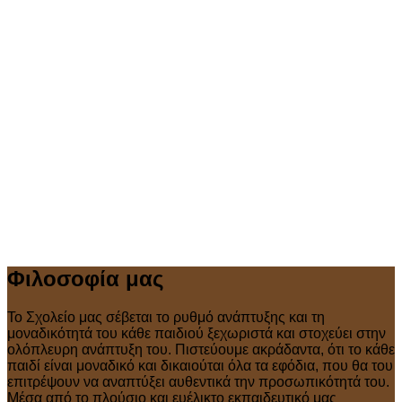
Φιλοσοφία μας
Το Σχολείο μας σέβεται το ρυθμό ανάπτυξης και τη
μοναδικότητά του κάθε παιδιού ξεχωριστά και στοχεύει στην
ολόπλευρη ανάπτυξη του. Πιστεύουμε ακράδαντα, ότι το κάθε
παιδί είναι μοναδικό και δικαιούται όλα τα εφόδια, που θα του
επιτρέψουν να αναπτύξει αυθεντικά την προσωπικότητά του.
Μέσα από το πλούσιο και ευέλικτο εκπαιδευτικό μας