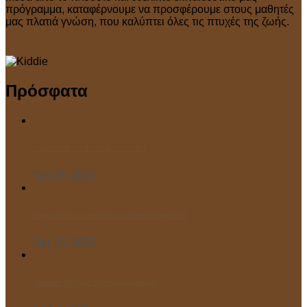
πρόγραμμα, καταφέρνουμε να προσφέρουμε στους μαθητές
μας πλατιά γνώση, που καλύπτει όλες τις πτυχές της ζωής.
Πρόσφατα
Γιορτάσαμε την Επέτειο του “ΌΧΙ”!
Οκτ 28, 2025
Παρελαύνουν οι μαθητές του Μικρού Πρίγκιπα!
Οκτ 25, 2025
“Ανοιχτό Μάθημα” στο Κολυμβητήριο!