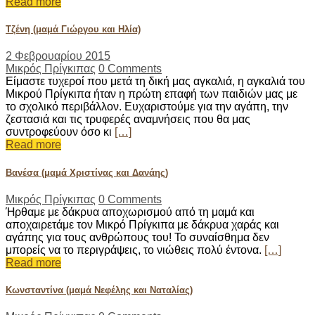
Read more
Τζένη (μαμά Γιώργου και Ηλία)
2 Φεβρουαρίου 2015
Μικρός Πρίγκιπας
0 Comments
Είμαστε τυχεροί που μετά τη δική μας αγκαλιά, η αγκαλιά του
Μικρού Πρίγκιπα ήταν η πρώτη επαφή των παιδιών μας με
το σχολικό περιβάλλον. Ευχαριστούμε για την αγάπη, την
ζεστασιά και τις τρυφερές αναμνήσεις που θα μας
συντροφεύουν όσο κι
[…]
Read more
Βανέσα (μαμά Χριστίνας και Δανάης)
Μικρός Πρίγκιπας
0 Comments
Ήρθαμε με δάκρυα αποχωρισμού από τη μαμά και
αποχαιρετάμε τον Μικρό Πρίγκιπα με δάκρυα χαράς και
αγάπης για τους ανθρώπους του! Το συναίσθημα δεν
μπορείς να το περιγράψεις, το νιώθεις πολύ έντονα.
[…]
Read more
Κωνσταντίνα (μαμά Νεφέλης και Ναταλίας)