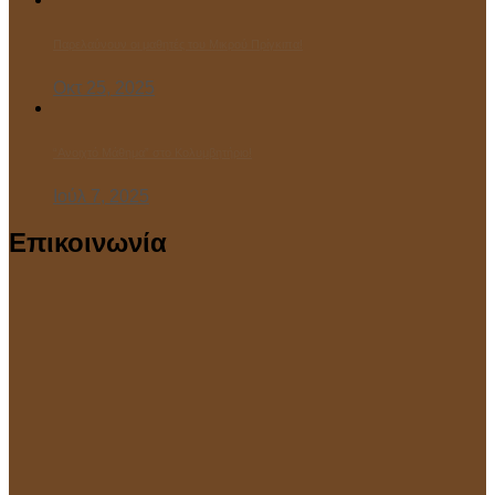
Παρελαύνουν οι μαθητές του Μικρού Πρίγκιπα!
Οκτ 25, 2025
“Ανοιχτό Μάθημα” στο Κολυμβητήριο!
Ιούλ 7, 2025
Επικοινωνία