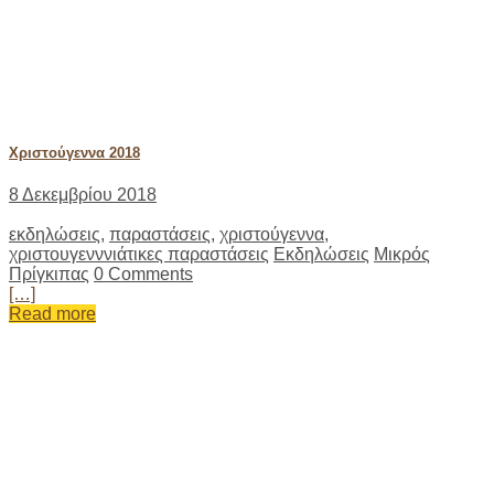
Ετικέτα:
χριστουγενννιάτικες
παραστάσεις
Χριστούγεννα 2018
8 Δεκεμβρίου 2018
εκδηλώσεις
,
παραστάσεις
,
χριστούγεννα
,
χριστουγενννιάτικες παραστάσεις
Εκδηλώσεις
Μικρός
Πρίγκιπας
0 Comments
[…]
Read more