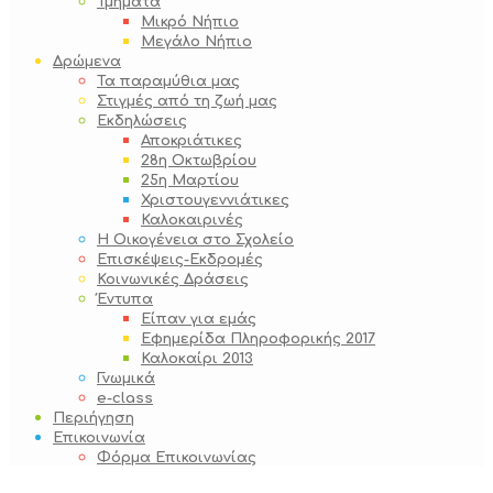
Τμήματα
Μικρό Νήπιο
Μεγάλο Νήπιο
Δρώμενα
Τα παραμύθια μας
Στιγμές από τη ζωή μας
Εκδηλώσεις
Αποκριάτικες
28η Οκτωβρίου
25η Μαρτίου
Χριστουγεννιάτικες
Καλοκαιρινές
Η Οικογένεια στο Σχολείο
Επισκέψεις-Εκδρομές
Κοινωνικές Δράσεις
Έντυπα
Είπαν για εμάς
Εφημερίδα Πληροφορικής 2017
Καλοκαίρι 2013
Γνωμικά
e-class
Περιήγηση
Επικοινωνία
Φόρμα Επικοινωνίας