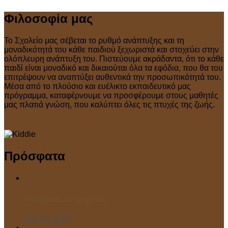
Φιλοσοφία μας
Το Σχολείο μας σέβεται το ρυθμό ανάπτυξης και τη
μοναδικότητά του κάθε παιδιού ξεχωριστά και στοχεύει στην
ολόπλευρη ανάπτυξη του. Πιστεύουμε ακράδαντα, ότι το κάθε
παιδί είναι μοναδικό και δικαιούται όλα τα εφόδια, που θα του
επιτρέψουν να αναπτύξει αυθεντικά την προσωπικότητά του.
Μέσα από το πλούσιο και ευέλικτο εκπαιδευτικό μας
πρόγραμμα, καταφέρνουμε να προσφέρουμε στους μαθητές
μας πλατιά γνώση, που καλύπτει όλες τις πτυχές της ζωής.
Πρόσφατα
Γιορτάσαμε την Επέτειο του “ΌΧΙ”!
Οκτ 28, 2025