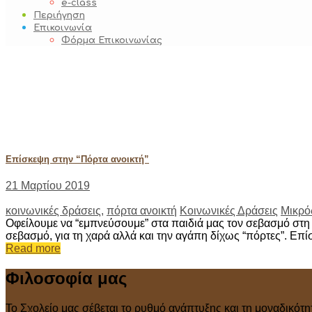
e-class
Περιήγηση
Επικοινωνία
Φόρμα Επικοινωνίας
Ετικέτα:
πόρτα
ανοικτή
Επίσκεψη στην “Πόρτα ανοικτή”
21 Μαρτίου 2019
κοινωνικές δράσεις
,
πόρτα ανοικτή
Κοινωνικές Δράσεις
Μικρό
Οφείλουμε να “εμπνεύσουμε” στα παιδιά μας τον σεβασμό στη 
σεβασμό, για τη χαρά αλλά και την αγάπη δίχως “πόρτες”. Επ
Read more
Φιλοσοφία μας
Το Σχολείο μας σέβεται το ρυθμό ανάπτυξης και τη μοναδικότη