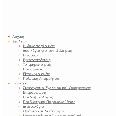
Αρχική
Σχολείο
Η Φιλοσοφία μας
Δυο λόγια για τον τίτλο μας
Ιστορικό
Εγκαταστάσεις
Τα τμήματά μας
Προσωπικό
Είπαν για εμάς
Πολιτική Απορρήτου
Παροχές
Συνεργασία Σχολείου και Οικογένειας
Επιμόρφωση
Παιδοψυχολόγος
Παιδιατρική Παρακολούθηση
Διαιτολόγιο
Ωράριο και Λειτουργία