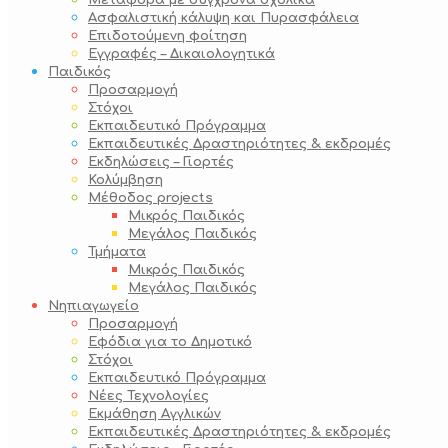
Μεταφορά με σύγχρονα σχολικά
Ασφαλιστική κάλυψη και Πυρασφάλεια
Επιδοτούμενη φοίτηση
Εγγραφές – Δικαιολογητικά
Παιδικός
Προσαρμογή
Στόχοι
Εκπαιδευτικό Πρόγραμμα
Εκπαιδευτικές Δραστηριότητες & εκδρομές
Εκδηλώσεις – Γιορτές
Κολύμβηση
Μέθοδος projects
Μικρός Παιδικός
Μεγάλος Παιδικός
Τμήματα
Μικρός Παιδικός
Μεγάλος Παιδικός
Νηπιαγωγείο
Προσαρμογή
Εφόδια για το Δημοτικό
Στόχοι
Εκπαιδευτικό Πρόγραμμα
Νέες Τεχνολογίες
Εκμάθηση Αγγλικών
Εκπαιδευτικές Δραστηριότητες & εκδρομές