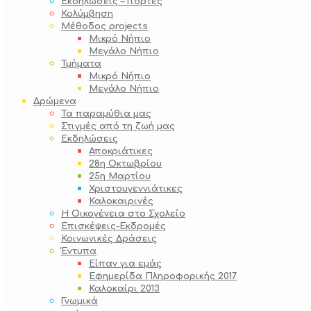
Εκδηλώσεις – Γιορτές
Κολύμβηση
Μέθοδος projects
Μικρό Νήπιο
Μεγάλο Νήπιο
Τμήματα
Μικρό Νήπιο
Μεγάλο Νήπιο
Δρώμενα
Τα παραμύθια μας
Στιγμές από τη ζωή μας
Εκδηλώσεις
Αποκριάτικες
28η Οκτωβρίου
25η Μαρτίου
Χριστουγεννιάτικες
Καλοκαιρινές
Η Οικογένεια στο Σχολείο
Επισκέψεις-Εκδρομές
Κοινωνικές Δράσεις
Έντυπα
Είπαν για εμάς
Εφημερίδα Πληροφορικής 2017
Καλοκαίρι 2013
Γνωμικά