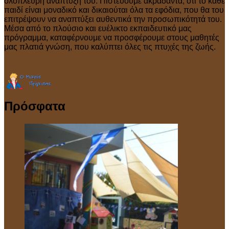
ολόπλευρη ανάπτυξη του. Πιστεύουμε ακράδαντα, ότι το κάθε
παιδί είναι μοναδικό και δικαιούται όλα τα εφόδια, που θα του
επιτρέψουν να αναπτύξει αυθεντικά την προσωπικότητά του.
Μέσα από το πλούσιο και ευέλικτο εκπαιδευτικό μας
πρόγραμμα, καταφέρνουμε να προσφέρουμε στους μαθητές
μας πλατιά γνώση, που καλύπτει όλες τις πτυχές της ζωής.
Πρόσφατα