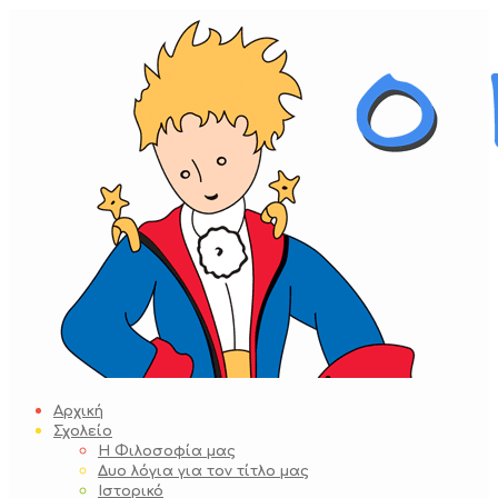
Skip
to
content
Αρχική
Σχολείο
Η Φιλοσοφία μας
Δυο λόγια για τον τίτλο μας
Ιστορικό