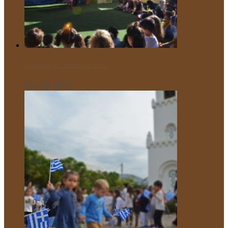
Γιορτάσαμε την Επέτειο του “ΌΧΙ”!
Οκτ 28, 2025