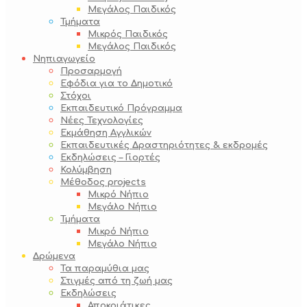
Μεγάλος Παιδικός
Τμήματα
Μικρός Παιδικός
Μεγάλος Παιδικός
Νηπιαγωγείο
Προσαρμογή
Εφόδια για το Δημοτικό
Στόχοι
Εκπαιδευτικό Πρόγραμμα
Νέες Τεχνολογίες
Εκμάθηση Αγγλικών
Εκπαιδευτικές Δραστηριότητες & εκδρομές
Εκδηλώσεις – Γιορτές
Κολύμβηση
Μέθοδος projects
Μικρό Νήπιο
Μεγάλο Νήπιο
Τμήματα
Μικρό Νήπιο
Μεγάλο Νήπιο
Δρώμενα
Τα παραμύθια μας
Στιγμές από τη ζωή μας
Εκδηλώσεις
Αποκριάτικες