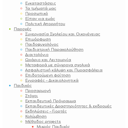
Εγκαταστάσεις
Τα τμήματά μας
Προσωπικό
Είπαν για εμάς
Πολιτική Απορρήτου
Παροχές
Συνεργασία Σχολείου και Οικογένειας
Επιμόρφωση
Παιδοψυχολόγος
Παιδιατρική Παρακολούθηση
Διαιτολόγιο
Ωράριο και Λειτουργία
Μεταφορά με σύγχρονα σχολικά
Ασφαλιστική κάλυψη και Πυρασφάλεια
Επιδοτούμενη φοίτηση
Εγγραφές – Δικαιολογητικά
Παιδικός
Προσαρμογή
Στόχοι
Εκπαιδευτικό Πρόγραμμα
Εκπαιδευτικές Δραστηριότητες & εκδρομές
Εκδηλώσεις – Γιορτές
Κολύμβηση
Μέθοδος projects
Μικρός Παιδικός