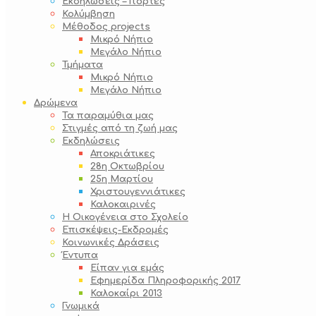
Εκδηλώσεις – Γιορτές
Κολύμβηση
Μέθοδος projects
Μικρό Νήπιο
Μεγάλο Νήπιο
Τμήματα
Μικρό Νήπιο
Μεγάλο Νήπιο
Δρώμενα
Τα παραμύθια μας
Στιγμές από τη ζωή μας
Εκδηλώσεις
Αποκριάτικες
28η Οκτωβρίου
25η Μαρτίου
Χριστουγεννιάτικες
Καλοκαιρινές
Η Οικογένεια στο Σχολείο
Επισκέψεις-Εκδρομές
Κοινωνικές Δράσεις
Έντυπα
Είπαν για εμάς
Εφημερίδα Πληροφορικής 2017
Καλοκαίρι 2013
Γνωμικά