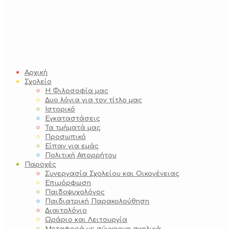
Αρχική
Σχολείο
Η Φιλοσοφία μας
Δυο λόγια για τον τίτλο μας
Ιστορικό
Εγκαταστάσεις
Τα τμήματά μας
Προσωπικό
Είπαν για εμάς
Πολιτική Απορρήτου
Παροχές
Συνεργασία Σχολείου και Οικογένειας
Επιμόρφωση
Παιδοψυχολόγος
Παιδιατρική Παρακολούθηση
Διαιτολόγιο
Ωράριο και Λειτουργία