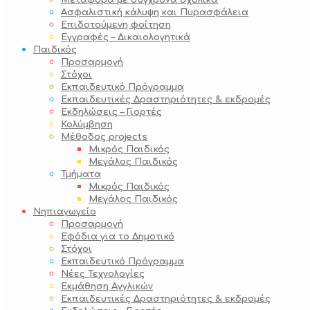
Μεταφορά με σύγχρονα σχολικά
Ασφαλιστική κάλυψη και Πυρασφάλεια
Επιδοτούμενη φοίτηση
Εγγραφές – Δικαιολογητικά
Παιδικός
Προσαρμογή
Στόχοι
Εκπαιδευτικό Πρόγραμμα
Εκπαιδευτικές Δραστηριότητες & εκδρομές
Εκδηλώσεις – Γιορτές
Κολύμβηση
Μέθοδος projects
Μικρός Παιδικός
Μεγάλος Παιδικός
Τμήματα
Μικρός Παιδικός
Μεγάλος Παιδικός
Νηπιαγωγείο
Προσαρμογή
Εφόδια για το Δημοτικό
Στόχοι
Εκπαιδευτικό Πρόγραμμα
Νέες Τεχνολογίες
Εκμάθηση Αγγλικών
Εκπαιδευτικές Δραστηριότητες & εκδρομές