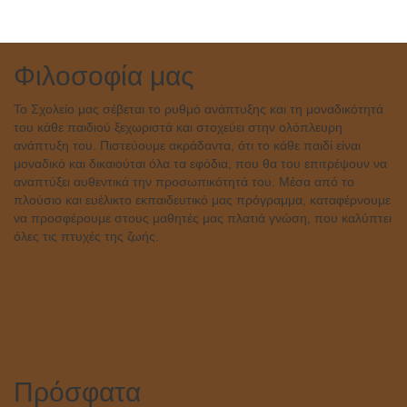
Φιλοσοφία μας
Το Σχολείο μας σέβεται το ρυθμό ανάπτυξης και τη μοναδικότητά
του κάθε παιδιού ξεχωριστά και στοχεύει στην ολόπλευρη
ανάπτυξη του. Πιστεύουμε ακράδαντα, ότι το κάθε παιδί είναι
μοναδικό και δικαιούται όλα τα εφόδια, που θα του επιτρέψουν να
αναπτύξει αυθεντικά την προσωπικότητά του. Μέσα από το
πλούσιο και ευέλικτο εκπαιδευτικό μας πρόγραμμα, καταφέρνουμε
να προσφέρουμε στους μαθητές μας πλατιά γνώση, που καλύπτει
όλες τις πτυχές της ζωής.
Πρόσφατα