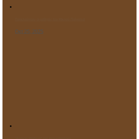
Παρελαύνουν οι μαθητές του Μικρού Πρίγκιπα!
Οκτ 25, 2025
“Ανοιχτό Μάθημα” στο Κολυμβητήριο!