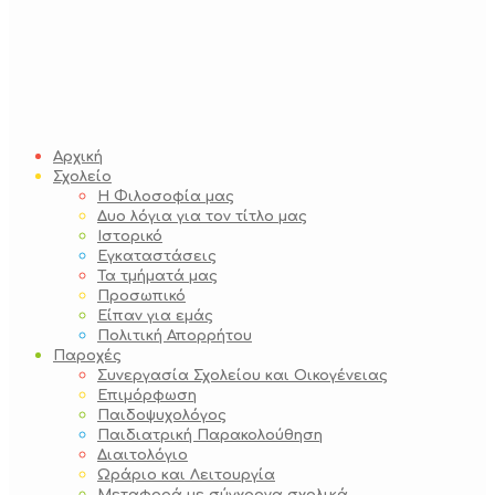
Αρχική
Σχολείο
Η Φιλοσοφία μας
Δυο λόγια για τον τίτλο μας
Ιστορικό
Εγκαταστάσεις
Τα τμήματά μας
Προσωπικό
Είπαν για εμάς
Πολιτική Απορρήτου
Παροχές
Συνεργασία Σχολείου και Οικογένειας
Επιμόρφωση
Παιδοψυχολόγος
Παιδιατρική Παρακολούθηση
Διαιτολόγιο
Ωράριο και Λειτουργία