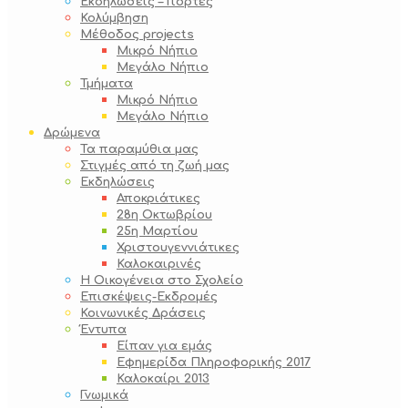
Εκδηλώσεις – Γιορτές
Κολύμβηση
Μέθοδος projects
Μικρό Νήπιο
Μεγάλο Νήπιο
Τμήματα
Μικρό Νήπιο
Μεγάλο Νήπιο
Δρώμενα
Τα παραμύθια μας
Στιγμές από τη ζωή μας
Εκδηλώσεις
Αποκριάτικες
28η Οκτωβρίου
25η Μαρτίου
Χριστουγεννιάτικες
Καλοκαιρινές
Η Οικογένεια στο Σχολείο
Επισκέψεις-Εκδρομές
Κοινωνικές Δράσεις
Έντυπα
Είπαν για εμάς
Εφημερίδα Πληροφορικής 2017
Καλοκαίρι 2013
Γνωμικά