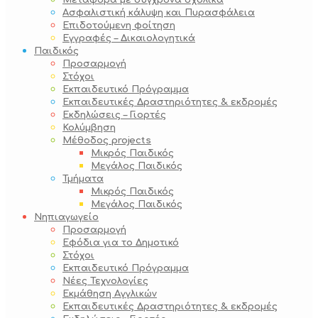
Μεταφορά με σύγχρονα σχολικά
Ασφαλιστική κάλυψη και Πυρασφάλεια
Επιδοτούμενη φοίτηση
Εγγραφές – Δικαιολογητικά
Παιδικός
Προσαρμογή
Στόχοι
Εκπαιδευτικό Πρόγραμμα
Εκπαιδευτικές Δραστηριότητες & εκδρομές
Εκδηλώσεις – Γιορτές
Κολύμβηση
Μέθοδος projects
Μικρός Παιδικός
Μεγάλος Παιδικός
Τμήματα
Μικρός Παιδικός
Μεγάλος Παιδικός
Νηπιαγωγείο
Προσαρμογή
Εφόδια για το Δημοτικό
Στόχοι
Εκπαιδευτικό Πρόγραμμα
Νέες Τεχνολογίες
Εκμάθηση Αγγλικών
Εκπαιδευτικές Δραστηριότητες & εκδρομές