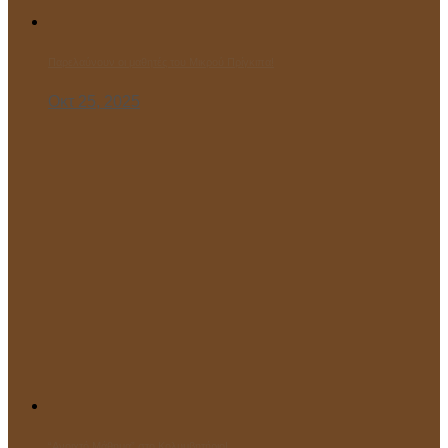
Παρελαύνουν οι μαθητές του Μικρού Πρίγκιπα!
Οκτ 25, 2025
“Ανοιχτό Μάθημα” στο Κολυμβητήριο!