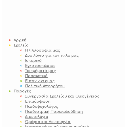
Αρχική
Σχολείο
Η Φιλοσοφία μας
Δυο λόγια για τον τίτλο μας
Ιστορικό
Εγκαταστάσεις
Τα τμήματά μας
Προσωπικό
Είπαν για εμάς
Πολιτική Απορρήτου
Παροχές
Συνεργασία Σχολείου και Οικογένειας
Επιμόρφωση
Παιδοψυχολόγος
Παιδιατρική Παρακολούθηση
Διαιτολόγιο
Ωράριο και Λειτουργία