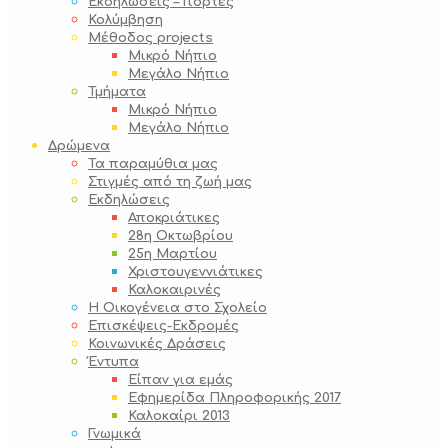
Εκδηλώσεις – Γιορτές
Κολύμβηση
Μέθοδος projects
Μικρό Νήπιο
Μεγάλο Νήπιο
Τμήματα
Μικρό Νήπιο
Μεγάλο Νήπιο
Δρώμενα
Τα παραμύθια μας
Στιγμές από τη ζωή μας
Εκδηλώσεις
Αποκριάτικες
28η Οκτωβρίου
25η Μαρτίου
Χριστουγεννιάτικες
Καλοκαιρινές
Η Οικογένεια στο Σχολείο
Επισκέψεις-Εκδρομές
Κοινωνικές Δράσεις
Έντυπα
Είπαν για εμάς
Εφημερίδα Πληροφορικής 2017
Καλοκαίρι 2013
Γνωμικά