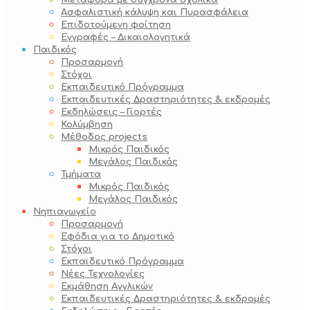
Μεταφορά με σύγχρονα σχολικά
Ασφαλιστική κάλυψη και Πυρασφάλεια
Επιδοτούμενη φοίτηση
Εγγραφές – Δικαιολογητικά
Παιδικός
Προσαρμογή
Στόχοι
Εκπαιδευτικό Πρόγραμμα
Εκπαιδευτικές Δραστηριότητες & εκδρομές
Εκδηλώσεις – Γιορτές
Κολύμβηση
Μέθοδος projects
Μικρός Παιδικός
Μεγάλος Παιδικός
Τμήματα
Μικρός Παιδικός
Μεγάλος Παιδικός
Νηπιαγωγείο
Προσαρμογή
Εφόδια για το Δημοτικό
Στόχοι
Εκπαιδευτικό Πρόγραμμα
Νέες Τεχνολογίες
Εκμάθηση Αγγλικών
Εκπαιδευτικές Δραστηριότητες & εκδρομές