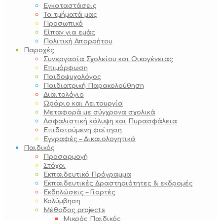
Εγκαταστάσεις
Τα τμήματά μας
Προσωπικό
Είπαν για εμάς
Πολιτική Απορρήτου
Παροχές
Συνεργασία Σχολείου και Οικογένειας
Επιμόρφωση
Παιδοψυχολόγος
Παιδιατρική Παρακολούθηση
Διαιτολόγιο
Ωράριο και Λειτουργία
Μεταφορά με σύγχρονα σχολικά
Ασφαλιστική κάλυψη και Πυρασφάλεια
Επιδοτούμενη φοίτηση
Εγγραφές – Δικαιολογητικά
Παιδικός
Προσαρμογή
Στόχοι
Εκπαιδευτικό Πρόγραμμα
Εκπαιδευτικές Δραστηριότητες & εκδρομές
Εκδηλώσεις – Γιορτές
Κολύμβηση
Μέθοδος projects
Μικρός Παιδικός