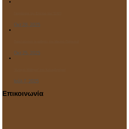
Γιορτάσαμε την Επέτειο του “ΌΧΙ”!
Οκτ 28, 2025
Παρελαύνουν οι μαθητές του Μικρού Πρίγκιπα!
Οκτ 25, 2025
“Ανοιχτό Μάθημα” στο Κολυμβητήριο!
Ιούλ 7, 2025
Επικοινωνία