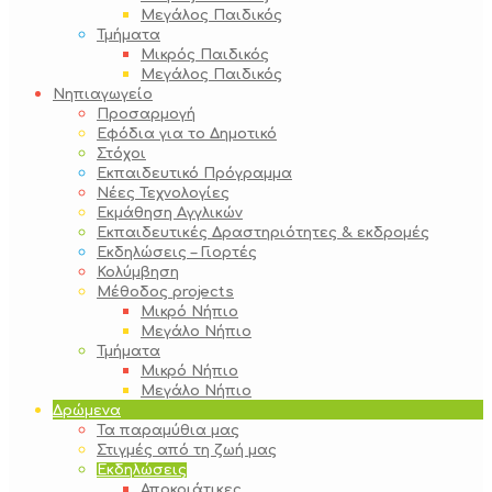
Μεγάλος Παιδικός
Τμήματα
Μικρός Παιδικός
Μεγάλος Παιδικός
Νηπιαγωγείο
Προσαρμογή
Εφόδια για το Δημοτικό
Στόχοι
Εκπαιδευτικό Πρόγραμμα
Νέες Τεχνολογίες
Εκμάθηση Αγγλικών
Εκπαιδευτικές Δραστηριότητες & εκδρομές
Εκδηλώσεις – Γιορτές
Κολύμβηση
Μέθοδος projects
Μικρό Νήπιο
Μεγάλο Νήπιο
Τμήματα
Μικρό Νήπιο
Μεγάλο Νήπιο
Δρώμενα
Τα παραμύθια μας
Στιγμές από τη ζωή μας
Εκδηλώσεις
Αποκριάτικες