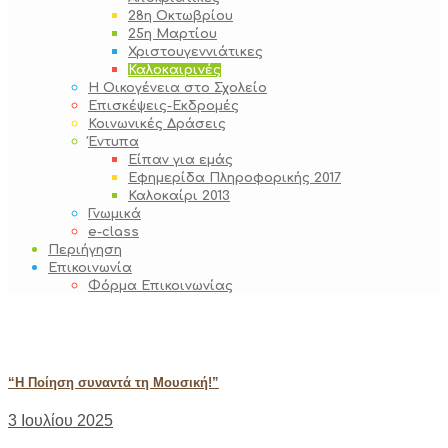
28η Οκτωβρίου
25η Μαρτίου
Χριστουγεννιάτικες
Καλοκαιρινές
Η Οικογένεια στο Σχολείο
Επισκέψεις-Εκδρομές
Κοινωνικές Δράσεις
Έντυπα
Είπαν για εμάς
Εφημερίδα Πληροφορικής 2017
Καλοκαίρι 2013
Γνωμικά
e-class
Περιήγηση
Επικοινωνία
Φόρμα Επικοινωνίας
Καλοκαιρινές
“H Ποίηση συναντά τη Μουσική!”
3 Ιουλίου 2025