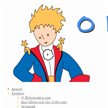
Skip
to
content
Αρχική
Σχολείο
Η Φιλοσοφία μας
Δυο λόγια για τον τίτλο μας
Ιστορικό