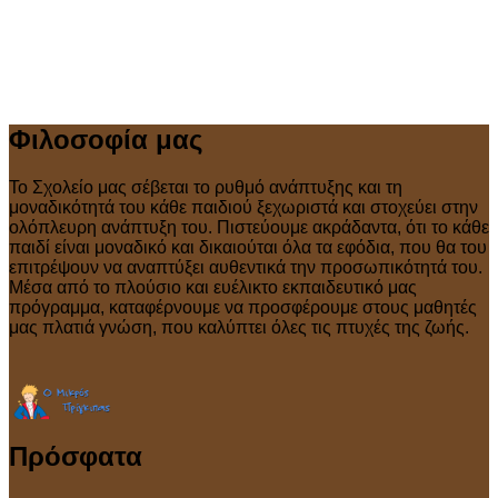
Φιλοσοφία μας
Το Σχολείο μας σέβεται το ρυθμό ανάπτυξης και τη
μοναδικότητά του κάθε παιδιού ξεχωριστά και στοχεύει στην
ολόπλευρη ανάπτυξη του. Πιστεύουμε ακράδαντα, ότι το κάθε
παιδί είναι μοναδικό και δικαιούται όλα τα εφόδια, που θα του
επιτρέψουν να αναπτύξει αυθεντικά την προσωπικότητά του.
Μέσα από το πλούσιο και ευέλικτο εκπαιδευτικό μας
πρόγραμμα, καταφέρνουμε να προσφέρουμε στους μαθητές
μας πλατιά γνώση, που καλύπτει όλες τις πτυχές της ζωής.
Πρόσφατα