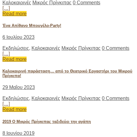
Καλοκαιρινές
Μικρός Πρίγκιπας
0 Comments
[…]
Read more
Ένα Απίθανο Μπουγέλο-Party!
6 Ιουλίου 2023
Εκδηλώσεις
,
Καλοκαιρινές
Μικρός Πρίγκιπας
0 Comments
[…]
Read more
Καλοκαιρινή παράσταση… από το Θεατρικό Εργαστήρι του Μικρού
Πρίγκιπα!
29 Μαΐου 2023
Εκδηλώσεις
,
Καλοκαιρινές
Μικρός Πρίγκιπας
0 Comments
[…]
Read more
2019 O Μικρός Πρίγκιπας ταξιδεύει την αγάπη
8 Ιουνίου 2019