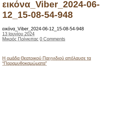
εικόνα_Viber_2024-06-
12_15-08-54-948
εικόνα_Viber_2024-06-12_15-08-54-948
13 Ιουνίου 2024
Μικρός Πρίγκιπας
0 Comments
Post
Η ομάδα Θεατρικού Παιχνιδιού απόλαυσε τα
“Παραμυθοκαμώματα”
navigation