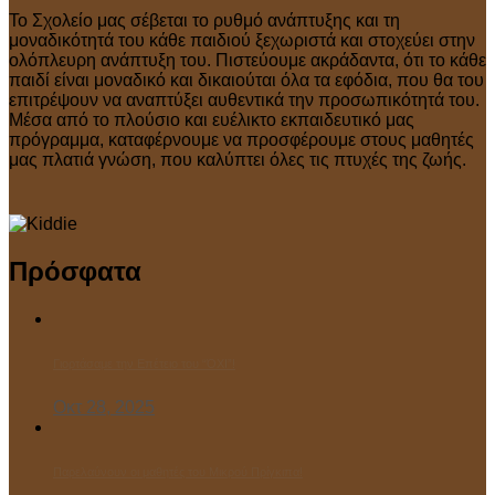
Το Σχολείο μας σέβεται το ρυθμό ανάπτυξης και τη
μοναδικότητά του κάθε παιδιού ξεχωριστά και στοχεύει στην
ολόπλευρη ανάπτυξη του. Πιστεύουμε ακράδαντα, ότι το κάθε
παιδί είναι μοναδικό και δικαιούται όλα τα εφόδια, που θα του
επιτρέψουν να αναπτύξει αυθεντικά την προσωπικότητά του.
Μέσα από το πλούσιο και ευέλικτο εκπαιδευτικό μας
πρόγραμμα, καταφέρνουμε να προσφέρουμε στους μαθητές
μας πλατιά γνώση, που καλύπτει όλες τις πτυχές της ζωής.
Πρόσφατα
Γιορτάσαμε την Επέτειο του “ΌΧΙ”!
Οκτ 28, 2025
Παρελαύνουν οι μαθητές του Μικρού Πρίγκιπα!