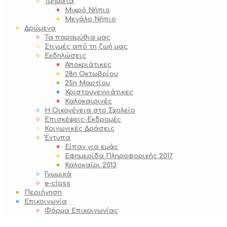
Τμήματα
Μικρό Νήπιο
Μεγάλο Νήπιο
Δρώμενα
Τα παραμύθια μας
Στιγμές από τη ζωή μας
Εκδηλώσεις
Αποκριάτικες
28η Οκτωβρίου
25η Μαρτίου
Χριστουγεννιάτικες
Καλοκαιρινές
Η Οικογένεια στο Σχολείο
Επισκέψεις-Εκδρομές
Κοινωνικές Δράσεις
Έντυπα
Είπαν για εμάς
Εφημερίδα Πληροφορικής 2017
Καλοκαίρι 2013
Γνωμικά
e-class
Περιήγηση
Επικοινωνία
Φόρμα Επικοινωνίας